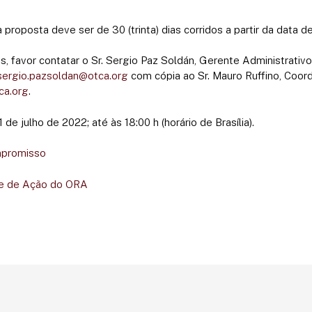
 proposta deve ser de 30 (trinta) dias corridos a partir da data 
, favor contatar o Sr. Sergio Paz Soldán, Gerente Administrativo
sergio.pazsoldan@otca.org
com cópia ao Sr. Mauro Ruffino, Coor
ca.org
.
1 de julho de 2022; até às 18:00 h (horário de Brasília).
mpromisso
o e de Ação do ORA