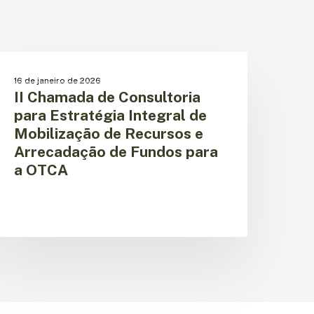
hamada
OPORTUNIDADE DE TRABALHO
16 de janeiro de 2026
e
II Chamada de Consultoria
onsultoria
para Estratégia Integral de
ara
Mobilização de Recursos e
stratégia
Arrecadação de Fundos para
ntegral
e
a OTCA
obilização
e
ecursos
rrecadação
e
undos
ara