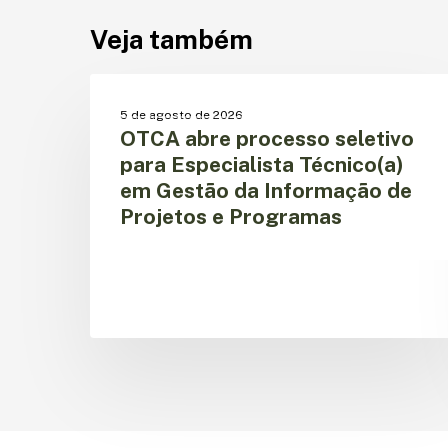
Veja também
OTCA
abre
OPORTUNIDADE DE TRABALHO
5 de agosto de 2026
processo
OTCA abre processo seletivo
seletivo
para Especialista Técnico(a)
para
em Gestão da Informação de
Especialista
Projetos e Programas
Técnico(a)
em
Gestão
da
Informação
de
Projetos
e
Programas