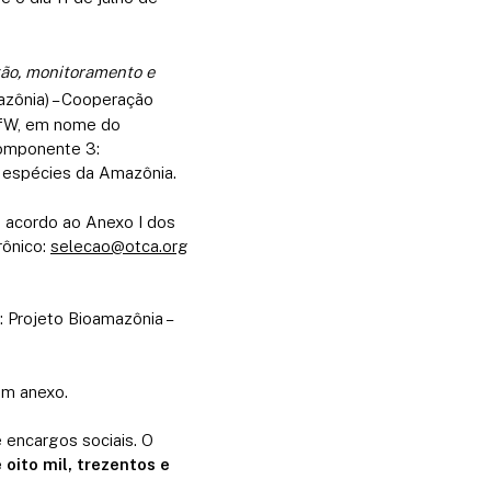
tão, monitoramento e
azônia) – Cooperação
KfW, em nome do
omponente 3:
e espécies da Amazônia.
 acordo ao Anexo I dos
rônico:
selecao@otca.org
 Projeto Bioamazônia –
em anexo.
e encargos sociais. O
oito mil, trezentos e