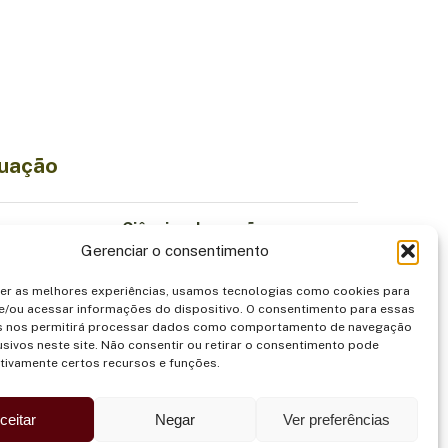
tuação
Ciência e Inovação
Gerenciar o consentimento
Economia Sustentável
iodiversidade
Institucionalidade
cer as melhores experiências, usamos tecnologias como cookies para
Povos Indígenas
e/ou acessar informações do dispositivo. O consentimento para essas
s nos permitirá processar dados como comportamento de navegação
entação
Segurança
usivos neste site. Não consentir ou retirar o consentimento pode
tivamente certos recursos e funções.
ceitar
Negar
Ver preferências