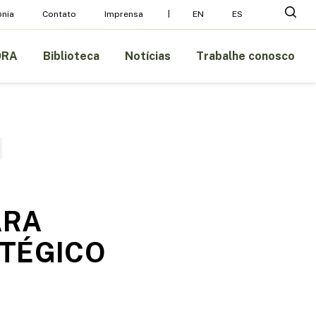
Menu
pesq
nia
Contato
Imprensa
EN
ES
ORA
Biblioteca
Notícias
Trabalhe conosco
ARA
TÉGICO