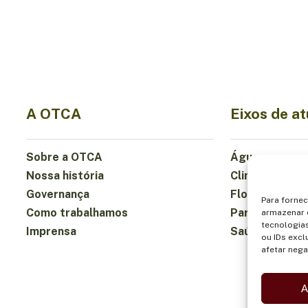
A OTCA
Eixos de a
Sobre a OTCA
Água
Nossa história
Clima
Governança
Florestas e B
Para forne
Como trabalhamos
Participação
armazenar 
tecnologia
Imprensa
Saúde e Alim
ou IDs excl
afetar nega
A