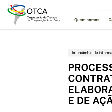
Skip
to
main
content
Quem somos
C
Intercâmbio de inform
PROCESS
CONTRA
ELABORA
E DE AÇ