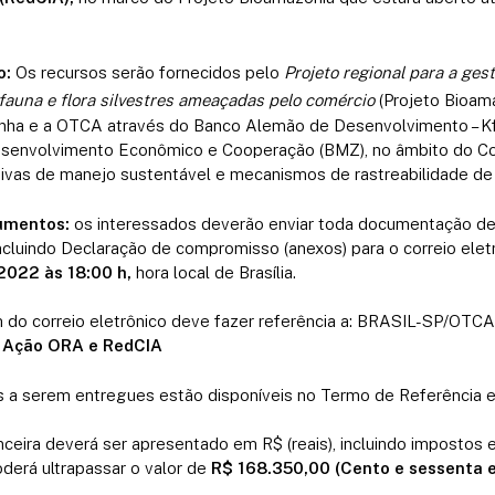
o:
Os recursos serão fornecidos pelo
Projeto regional para a ges
fauna e flora silvestres ameaçadas pelo comércio
(Projeto Bioam
manha e a OTCA através do Banco Alemão de Desenvolvimento – 
esenvolvimento Econômico e Cooperação (BMZ), no âmbito do C
ativas de manejo sustentável e mecanismos de rastreabilidade d
umentos:
os interessados deverão enviar toda documentação de
ncluindo Declaração de compromisso (anexos) para o correio elet
 2022 às 18:00 h,
hora local de Brasília.
o correio eletrônico deve fazer referência a: BRASIL-SP/OTCA:
e Ação ORA e RedCIA
s a serem entregues estão disponíveis no Termo de Referência 
nceira deverá ser apresentado em R$ (reais), incluindo impostos 
derá ultrapassar o valor de
R$ 168.350,00 (Cento e sessenta e 