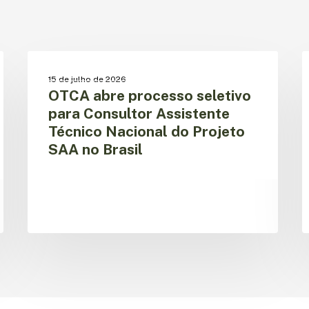
OTCA
II
abre
C
OPORTUNIDADE DE TRABALHO
15 de julho de 2026
processo
d
OTCA abre processo seletivo
seletivo
C
para Consultor Assistente
para
p
Técnico Nacional do Projeto
Consultor
E
SAA no Brasil
Assistente
I
Técnico
d
Nacional
M
do
d
Projeto
R
SAA
e
no
A
Brasil
d
F
p
a