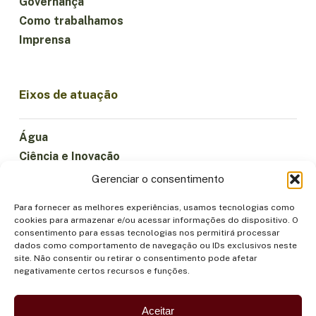
Governança
Como trabalhamos
Imprensa
Eixos de atuação
Água
Ciência e Inovação
Clima
Gerenciar o consentimento
Economia Sustentável
Para fornecer as melhores experiências, usamos tecnologias como
Florestas e Biodiversidade
cookies para armazenar e/ou acessar informações do dispositivo. O
Institucionalidade
consentimento para essas tecnologias nos permitirá processar
dados como comportamento de navegação ou IDs exclusivos neste
Participação
site. Não consentir ou retirar o consentimento pode afetar
Povos Indígenas
negativamente certos recursos e funções.
Saúde e Alimentação
Segurança
Aceitar