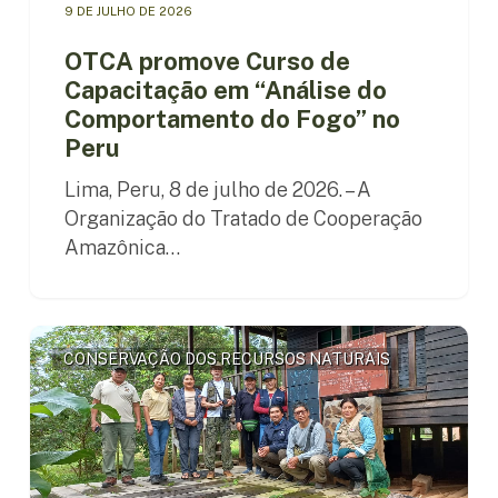
9 DE JULHO DE 2026
OTCA promove Curso de
Capacitação em “Análise do
Comportamento do Fogo” no
Peru
Lima, Peru, 8 de julho de 2026. – A
Organização do Tratado de Cooperação
Amazônica…
Missão
CONSERVAÇÃO DOS RECURSOS NATURAIS
técnica
da
OTCA
se
reúne
com