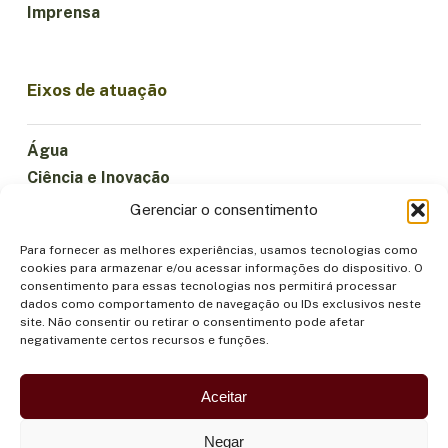
Imprensa
Eixos de atuação
Água
Ciência e Inovação
Clima
Gerenciar o consentimento
Economia Sustentável
Para fornecer as melhores experiências, usamos tecnologias como
Florestas e Biodiversidade
cookies para armazenar e/ou acessar informações do dispositivo. O
Institucionalidade
consentimento para essas tecnologias nos permitirá processar
dados como comportamento de navegação ou IDs exclusivos neste
Participação
site. Não consentir ou retirar o consentimento pode afetar
Povos Indígenas
negativamente certos recursos e funções.
Saúde e Alimentação
Segurança
Aceitar
Negar