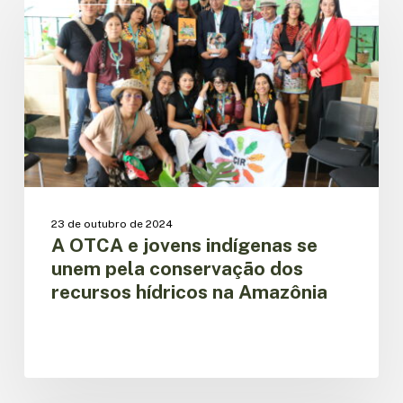
e
jovens
indígenas
se
unem
pela
conservação
dos
recursos
hídricos
na
23 de outubro de 2024
Amazônia
A OTCA e jovens indígenas se
unem pela conservação dos
recursos hídricos na Amazônia