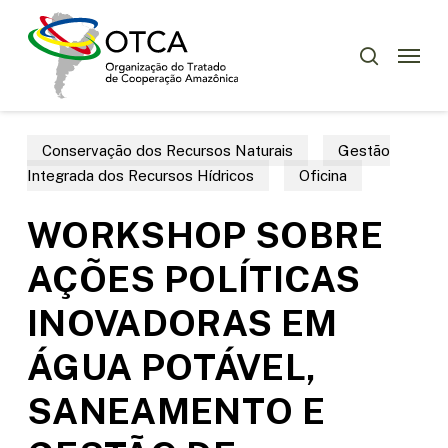
Skip
Menu
to
Menu
pesquisar
main
content
Conservação dos Recursos Naturais
Gestão
Integrada dos Recursos Hídricos
Oficina
WORKSHOP SOBRE
AÇÕES POLÍTICAS
INOVADORAS EM
ÁGUA POTÁVEL,
SANEAMENTO E