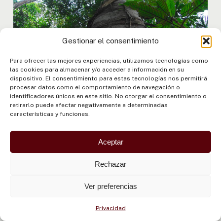
Gestionar el consentimiento
Para ofrecer las mejores experiencias, utilizamos tecnologías como
Programa Forestal Amazónico
las cookies para almacenar y/o acceder a información en su
dispositivo. El consentimiento para estas tecnologías nos permitirá
procesar datos como el comportamiento de navegación o
identificadores únicos en este sitio. No otorgar el consentimiento o
El programa fue creado para promover la
retirarlo puede afectar negativamente a determinadas
gestión sostenible de los bosques, fortalecer la
características y funciones.
lucha contra la deforestación y restaurar
ecosistemas degradados.
Aceptar
Articula políticas públicas, ciencia e innovación,
Rechazar
apoyando a los países en la implementación de
la Red Amazónica de Autoridades Forestales
Ver preferencias
(RAFO) y en la construcción de la Alianza
Amazónica para el Combate a la Deforestación.
Privacidad
Además de proteger la mayor selva tropical del