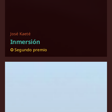
José Kaeté
Inmersión
✪ Segundo premio