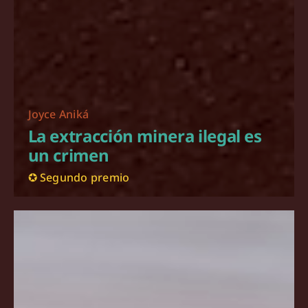
Joyce Aniká
La extracción minera ilegal es
un crimen
✪ Segundo premio