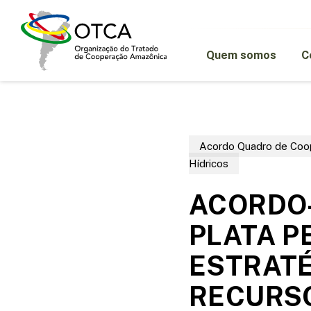
Skip
to
main
content
Quem somos
C
Acordo Quadro de Coo
Hídricos
ACORDO-
PLATA P
ESTRATÉ
RECURSO