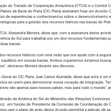
zação do Tratado de Cooperação Amazônica (OTCA) e o Comitê 
Países da Bacia do Prata (CIC-Plata) assinaram hoje um Acordo
mbio de experiências e conhecimentos sobre o desenvolvimento
atégicas para a gestão dos recursos hídricos nas bacias do Pra
TCA, Alexandra Moreira, disse que, com a assinatura deste acord
érica do Sul para trabalhar por um dos recursos fundamentais pa
 duas bacias.
os recursos hídricos com uma visão que nos ajude com a segura
m equilíbrio em nossas bacias. Ambos organismos estamos buscan
es”, destacou Moreira durante seu discurso.
o-Geral do CIC-Plata, Juan Carlos Alurralde, disse que este é um
ônica se unem para demonstrar nossa vocação de integração. Te
antes não apenas para nossos países, mas para todo o mundo”, 
 divisão da América do Sul do Ministério das Relações Exteriores 
roz, em função de Presidente da Comissão de Coordenação do 
mou que o plano de ação deste Acordo permitirá a adoção de aç