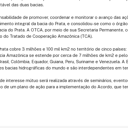
ável das duas bacias.
nsabilidade de promover, coordenar e monitorar o avanço das açõ
imento integral da bacia do Prata, e consolidou-se como o órgã
acia do Prata. A OTCA, por meio de sua Secretaria Permanente, 
o do Tratado de Cooperação Amazônica (TCA).
Prata cobre 3 milhões e 100 mil km2 no território de cinco países: A
acia Amazônica se estende por cerca de 7 milhões de km2 e pelo
Brasil, Colômbia, Equador, Guiana, Peru, Suriname e Venezuela. A 
s bacias hidrográficas do mundo e são interdependentes em ter
e interesse mútuo será realizada através de seminários, eventos
 de um plano de ação para a implementação do Acordo, que ter