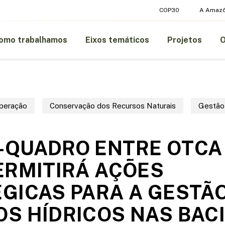
COP30
A Amazô
omo trabalhamos
Eixos temáticos
Projetos
peração
Conservação dos Recursos Naturais
Gestão
QUADRO ENTRE OTCA 
ERMITIRÁ AÇÕES
GICAS PARA A GESTÃ
S HÍDRICOS NAS BAC