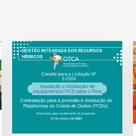
Convocação
E
para
d
GESTÃO INTEGRADA DOS RECURSOS
HÍDRICOS
Licitação:
R
Aquisição
A
e
d
Instalação
A
de
f
Equipamentos
:
PCD
u
para
m
o
n
Peru
c
r