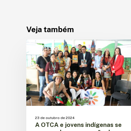
Veja também
A
OTCA
COP16 CDB
e
jovens
indígenas
se
unem
pela
conservação
dos
recursos
hídricos
23 de outubro de 2024
na
A OTCA e jovens indígenas se
Amazônia