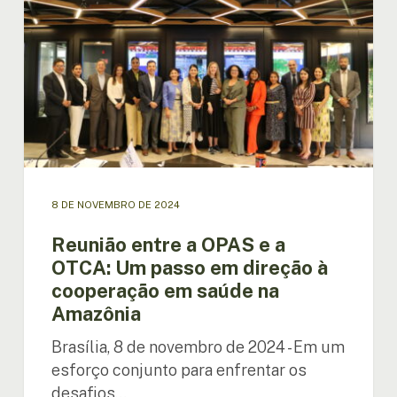
OPAS
e
a
OTCA:
Um
passo
em
direção
à
cooperação
8 DE NOVEMBRO DE 2024
em
saúde
Reunião entre a OPAS e a
na
OTCA: Um passo em direção à
Amazônia
cooperação em saúde na
Amazônia
Brasília, 8 de novembro de 2024 - Em um
esforço conjunto para enfrentar os
desafios…