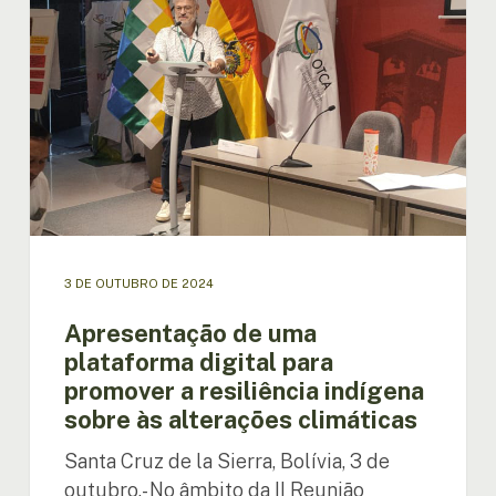
para
promover
a
resiliência
indígena
sobre
às
alterações
climáticas
3 DE OUTUBRO DE 2024
Apresentação de uma
plataforma digital para
promover a resiliência indígena
sobre às alterações climáticas
Santa Cruz de la Sierra, Bolívia, 3 de
outubro.- No âmbito da II Reunião