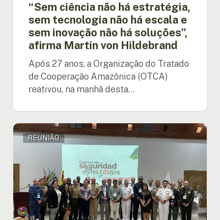
soluções”,
“Sem ciência não há estratégia,
afirma
sem tecnologia não há escala e
Martin
sem inovação não há soluções”,
von
afirma Martin von Hildebrand
Hildebrand
Após 27 anos, a Organização do Tratado
de Cooperação Amazônica (OTCA)
reativou, na manhã desta…
Ministros
REUNIÃO
da
Segurança
Pública
dos
países
amazônicos
se
reúnem