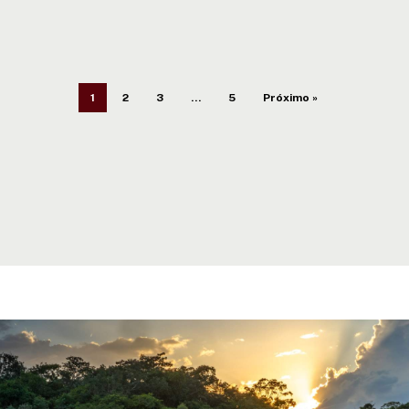
1
2
3
…
5
Próximo »