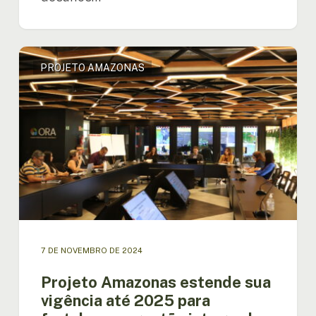
Projeto
PROJETO AMAZONAS
Amazonas
estende
sua
vigência
até
2025
para
fortalecer
a
gestão
integrada
de
7 DE NOVEMBRO DE 2024
recursos
hídricos
Projeto Amazonas estende sua
na
vigência até 2025 para
Amazônia