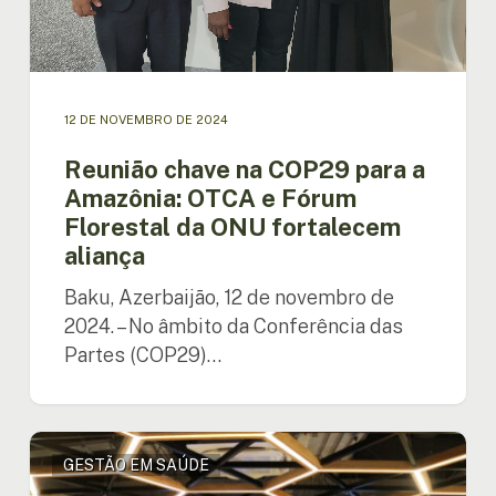
12 DE NOVEMBRO DE 2024
Reunião chave na COP29 para a
Amazônia: OTCA e Fórum
Florestal da ONU fortalecem
aliança
Baku, Azerbaijão, 12 de novembro de
2024. – No âmbito da Conferência das
Partes (COP29)…
Reunião
GESTÃO EM SAÚDE
entre
a