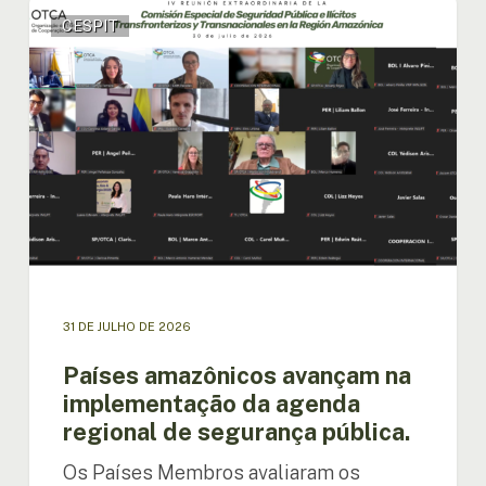
Países
CESPIT
amazônicos
avançam
na
implementação
da
agenda
regional
de
segurança
pública.
31 DE JULHO DE 2026
Países amazônicos avançam na
implementação da agenda
regional de segurança pública.
Os Países Membros avaliaram os