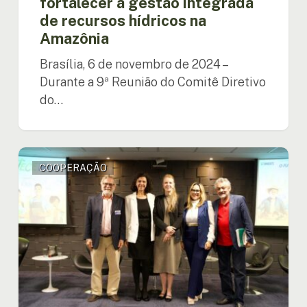
fortalecer a gestão integrada
de recursos hídricos na
Amazônia
Brasília, 6 de novembro de 2024 –
Durante a 9ª Reunião do Comitê Diretivo
do…
Diretora
COOPERAÇÃO
Executiva
participa
de
reunião
técnica
para
impulsionar
o
desenvolvimento
sustentável