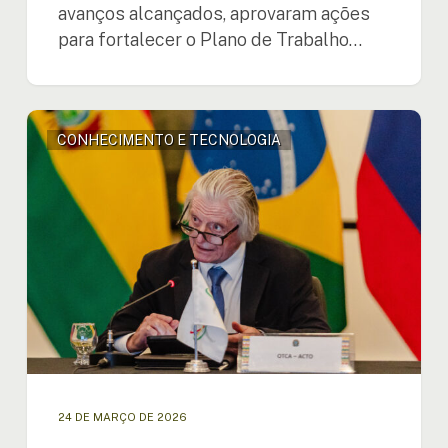
avanços alcançados, aprovaram ações
para fortalecer o Plano de Trabalho…
“Sem
CONHECIMENTO E TECNOLOGIA
ciência
não
há
estratégia,
sem
tecnologia
não
há
escala
e
sem
inovação
não
24 DE MARÇO DE 2026
há