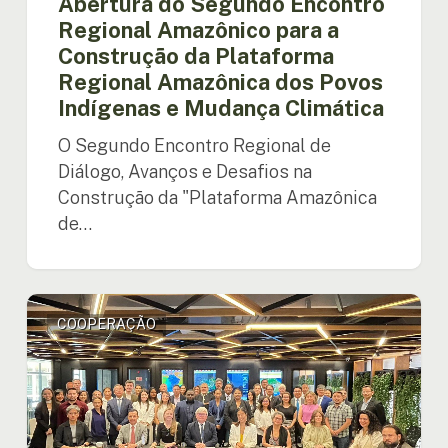
Abertura do Segundo Encontro
Indígenas
Regional Amazônico para a
e
Construção da Plataforma
Mudança
Climática
Regional Amazônica dos Povos
Indígenas e Mudança Climática
O Segundo Encontro Regional de
Diálogo, Avanços e Desafios na
Construção da "Plataforma Amazônica
de…
Países
COOPERAÇÃO
Amazônicos
reforçam
cooperação
regional
na
luta