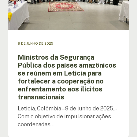
em
Leticia
para
fortalecer
a
cooperação
no
9 DE JUNHO DE 2025
enfrentamento
Ministros da Segurança
aos
Pública dos países amazônicos
ilícitos
transnacionais
se reúnem em Leticia para
fortalecer a cooperação no
enfrentamento aos ilícitos
transnacionais
Leticia, Colômbia – 9 de junho de 2025..-
Com o objetivo de impulsionar ações
coordenadas…