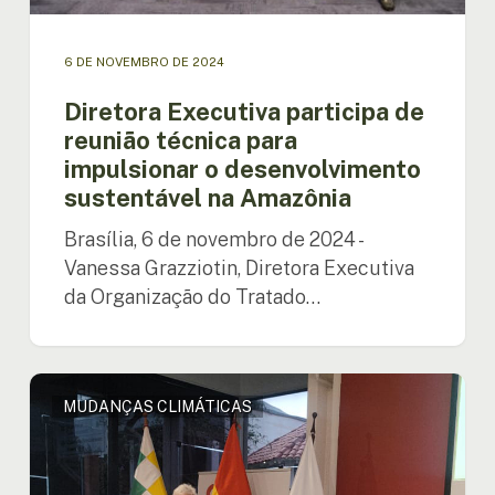
na
Amazônia
6 DE NOVEMBRO DE 2024
Diretora Executiva participa de
reunião técnica para
impulsionar o desenvolvimento
sustentável na Amazônia
Brasília, 6 de novembro de 2024 -
Vanessa Grazziotin, Diretora Executiva
da Organização do Tratado…
Apresentação
MUDANÇAS CLIMÁTICAS
de
uma
plataforma
digital