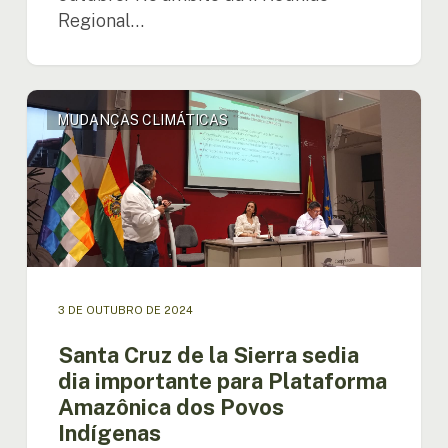
Regional…
Santa
MUDANÇAS CLIMÁTICAS
Cruz
de
la
Sierra
sedia
dia
importante
para
Plataforma
3 DE OUTUBRO DE 2024
Amazônica
dos
Santa Cruz de la Sierra sedia
Povos
dia importante para Plataforma
Indígenas
Amazônica dos Povos
Indígenas