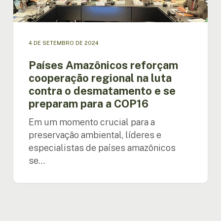
contra
o
desmatamento
e
4 DE SETEMBRO DE 2024
se
preparam
Países Amazônicos reforçam
para
cooperação regional na luta
a
contra o desmatamento e se
COP16
preparam para a COP16
Em um momento crucial para a
preservação ambiental, líderes e
especialistas de países amazônicos
se…