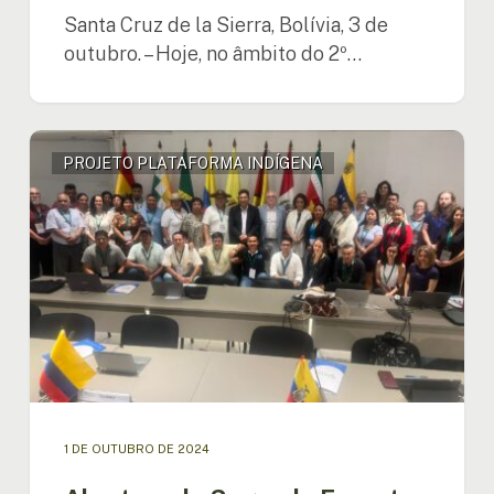
Santa Cruz de la Sierra, Bolívia, 3 de
outubro. – Hoje, no âmbito do 2º…
Abertura
PROJETO PLATAFORMA INDÍGENA
do
Segundo
Encontro
Regional
Amazônico
para
a
Construção
da
Plataforma
Regional
Amazônica
1 DE OUTUBRO DE 2024
dos
Povos