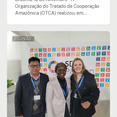
Organização do Tratado de Cooperação
Amazônica (OTCA) realizou, em…
Reunião
REUNIÃO
chave
na
COP29
para
a
Amazônia:
OTCA
e
Fórum
Florestal
da
ONU
fortalecem
aliança