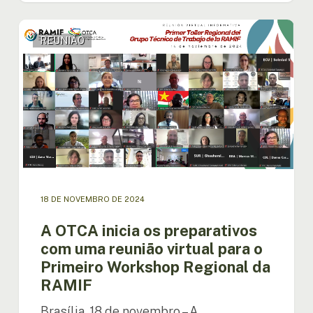
A
REUNIÃO
OTCA
inicia
os
preparativos
com
uma
reunião
virtual
para
o
Primeiro
18 DE NOVEMBRO DE 2024
Workshop
Regional
A OTCA inicia os preparativos
da
com uma reunião virtual para o
RAMIF
Primeiro Workshop Regional da
RAMIF
Brasília, 18 de novembro – A