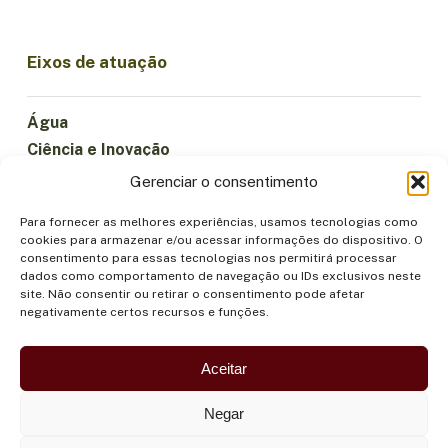
Eixos de atuação
Água
Ciência e Inovação
Clima
Gerenciar o consentimento
Economia Sustentável
Para fornecer as melhores experiências, usamos tecnologias como
Florestas e Biodiversidade
cookies para armazenar e/ou acessar informações do dispositivo. O
Institucionalidade
consentimento para essas tecnologias nos permitirá processar
dados como comportamento de navegação ou IDs exclusivos neste
Participação
site. Não consentir ou retirar o consentimento pode afetar
Povos Indígenas
negativamente certos recursos e funções.
Saúde e Alimentação
Segurança
Aceitar
Negar