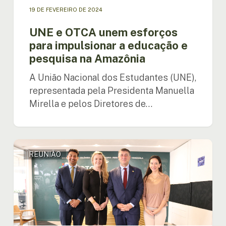
19 DE FEVEREIRO DE 2024
UNE e OTCA unem esforços
para impulsionar a educação e
pesquisa na Amazônia
A União Nacional dos Estudantes (UNE),
representada pela Presidenta Manuella
Mirella e pelos Diretores de…
Embaixador
REUNIÃO
do
Canadá
visita
a
OTCA
para
discutir