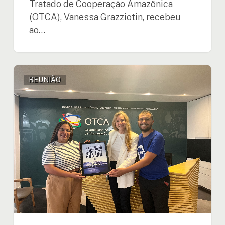
Tratado de Cooperação Amazônica
(OTCA), Vanessa Grazziotin, recebeu
ao…
UNE
REUNIÃO
e
OTCA
unem
esforços
para
impulsionar
a
educação
e
pesquisa
na
Amazônia