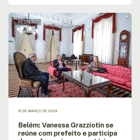
Belém:
REUNIÃO
Vanessa
Grazziotin
se
reúne
com
prefeito
e
participa
de
conferencia
preparatória
para
a
15 DE MARÇO DE 2024
COP
30
Belém: Vanessa Grazziotin se
reúne com prefeito e participa