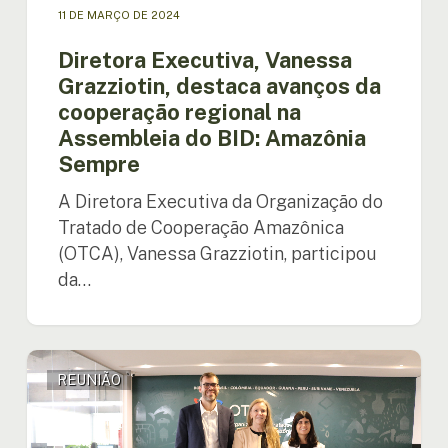
Amazônia
11 DE MARÇO DE 2024
Sempre
Diretora Executiva, Vanessa
Grazziotin, destaca avanços da
cooperação regional na
Assembleia do BID: Amazônia
Sempre
A Diretora Executiva da Organização do
Tratado de Cooperação Amazônica
(OTCA), Vanessa Grazziotin, participou
da…
Avanços
REUNIÃO
e
parcerias
na
implementando