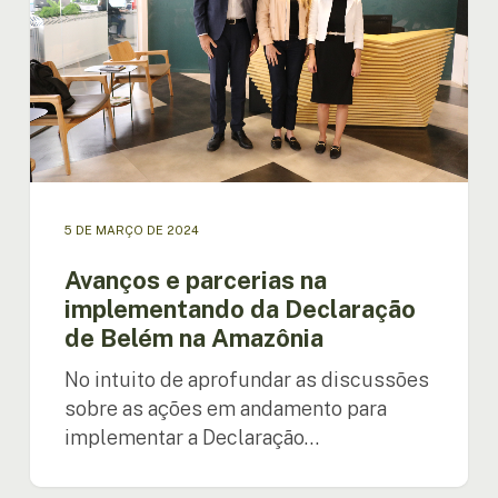
da
Declaração
de
Belém
na
Amazônia
5 DE MARÇO DE 2024
Avanços e parcerias na
implementando da Declaração
de Belém na Amazônia
No intuito de aprofundar as discussões
sobre as ações em andamento para
implementar a Declaração…