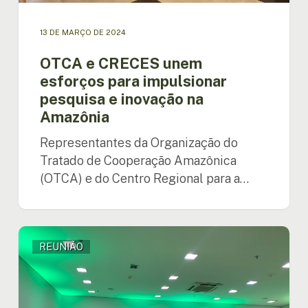
13 DE MARÇO DE 2024
OTCA e CRECES unem
esforços para impulsionar
pesquisa e inovação na
Amazônia
Representantes da Organização do
Tratado de Cooperação Amazônica
(OTCA) e do Centro Regional para a…
Reunião
REUNIÃO
preparatória
da
Conferência
Internacional