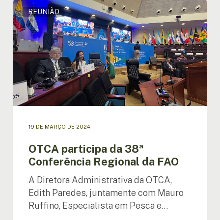
OTCA
REUNIÃO
participa
da
38ª
Conferência
Regional
da
FAO
19 DE MARÇO DE 2024
OTCA participa da 38ª
Conferência Regional da FAO
A Diretora Administrativa da OTCA,
Edith Paredes, juntamente com Mauro
Ruffino, Especialista em Pesca e…