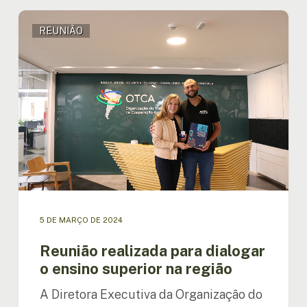
Reunião
REUNIÃO
realizada
para
dialogar
o
ensino
superior
na
região
5 DE MARÇO DE 2024
Reunião realizada para dialogar
o ensino superior na região
A Diretora Executiva da Organização do