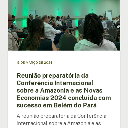
sobre
a
Amazonia
e
as
Novas
Economias
2024
concluída
com
sucesso
13 DE MARÇO DE 2024
em
Reunião preparatória da
Belém
Conferência Internacional
do
Pará
sobre a Amazonia e as Novas
Economias 2024 concluída com
sucesso em Belém do Pará
A reunião preparatória da Conferência
Internacional sobre a Amazonia e as