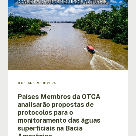
CONSERVAÇÃO DOS RECURSOS NATURAIS
Membros
da
OTCA
analisarão
propostas
de
protocolos
para
o
monitoramento
das
águas
superficiais
11 DE JANEIRO DE 2024
na
Países Membros da OTCA
Bacia
Amazônica
analisarão propostas de
protocolos para o
monitoramento das águas
superficiais na Bacia
Amazônica