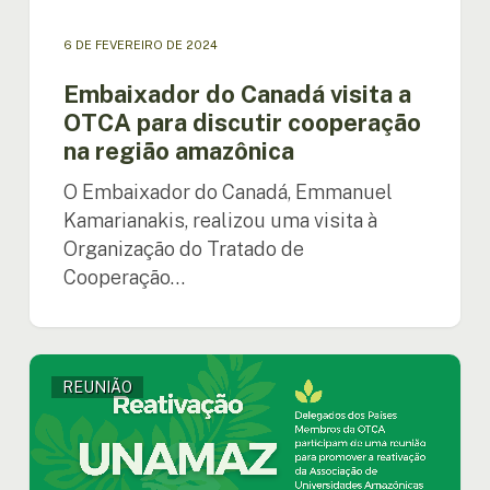
cooperação
na
6 DE FEVEREIRO DE 2024
região
amazônica
Embaixador do Canadá visita a
OTCA para discutir cooperação
na região amazônica
O Embaixador do Canadá, Emmanuel
Kamarianakis, realizou uma visita à
Organização do Tratado de
Cooperação…
Reunião
REUNIÃO
entre
os
Países
Membros
da