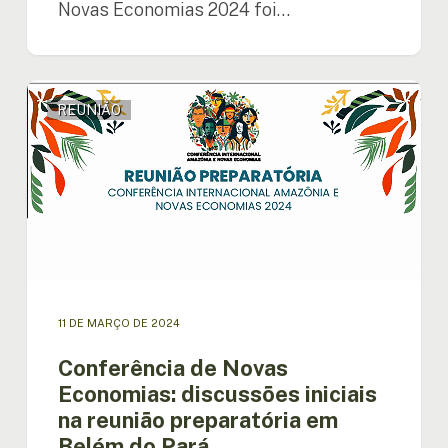
Novas Economias 2024 foi…
Conferência
REUNIÃO
de
Novas
Economias:
discussões
iniciais
na
reunião
preparatória
em
Belém
11 DE MARÇO DE 2024
do
Pará
Conferência de Novas
Economias: discussões iniciais
na reunião preparatória em
Belém do Pará