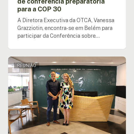
de conferencia preparatória
para a COP 30
A Diretora Executiva da OTCA, Vanessa
Grazziotin, encontra-se em Belém para
participar da Conferência sobre…
OTCA
REUNIÃO
e
CRECES
unem
esforços
para
impulsionar
pesquisa
e
inovação
na
Amazônia