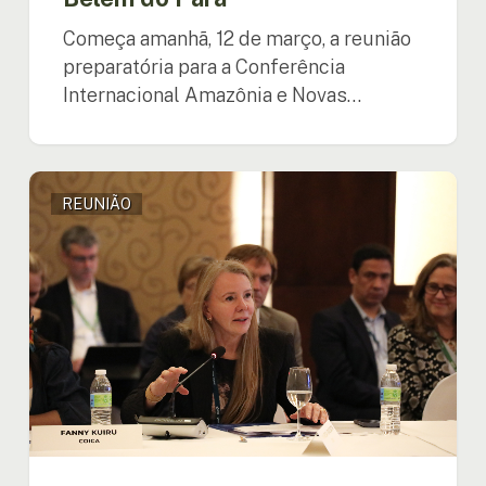
Começa amanhã, 12 de março, a reunião
preparatória para a Conferência
Internacional Amazônia e Novas…
Diretora
REUNIÃO
Executiva,
Vanessa
Grazziotin,
destaca
avanços
da
cooperação
regional
na
Assembleia
do
BID: