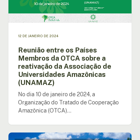
OTCA
sobre
a
reativação
da
12 DE JANEIRO DE 2024
Associação
de
Reunião entre os Países
Universidades
Membros da OTCA sobre a
Amazônicas
reativação da Associação de
(UNAMAZ)
Universidades Amazônicas
(UNAMAZ)
No dia 10 de janeiro de 2024, a
Organização do Tratado de Cooperação
Amazônica (OTCA)…
Países