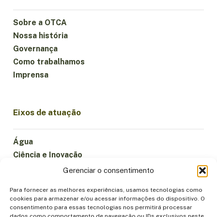
Sobre a OTCA
Nossa história
Governança
Como trabalhamos
Imprensa
Eixos de atuação
Água
Ciência e Inovação
Clima
Gerenciar o consentimento
Economia Sustentável
Para fornecer as melhores experiências, usamos tecnologias como
Florestas e Biodiversidade
cookies para armazenar e/ou acessar informações do dispositivo. O
Institucionalidade
consentimento para essas tecnologias nos permitirá processar
dados como comportamento de navegação ou IDs exclusivos neste