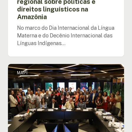
regional sobre políticas e
direitos linguísticos na
Amazônia
No marco do Dia Internacional da Língua
Materna e do Decênio Internacional das
Línguas Indígenas…
OTCA
MAPI
instala
o
Mecanismo
Amazônico
dos
Povos
Indígenas
e
Brasil
assume