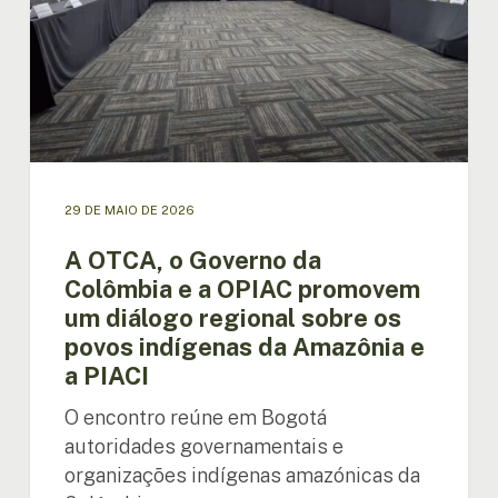
Colômbia
e
a
OPIAC
promovem
um
diálogo
regional
sobre
29 DE MAIO DE 2026
os
povos
A OTCA, o Governo da
indígenas
Colômbia e a OPIAC promovem
da
um diálogo regional sobre os
Amazônia
povos indígenas da Amazônia e
e
a
a PIACI
PIACI
O encontro reúne em Bogotá
autoridades governamentais e
organizações indígenas amazónicas da