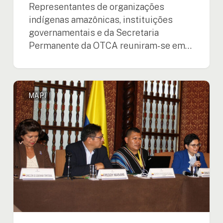
Representantes de organizações
indígenas amazônicas, instituições
governamentais e da Secretaria
Permanente da OTCA reuniram-se em…
Encontro
MAPI
Nacional
da
Colômbia
sobre
o
MAPI
conclui
com
propostas
para
reforçar
a