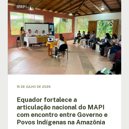
Equador
MAPI
fortalece
a
articulação
nacional
do
MAPI
com
encontro
entre
Governo
e
Povos
Indígenas
15 DE JULHO DE 2026
na
Amazônia
Equador fortalece a
articulação nacional do MAPI
com encontro entre Governo e
Povos Indígenas na Amazônia