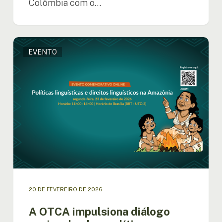
Colômbia com o…
A
EVENTO
OTCA
impulsiona
diálogo
regional
sobre
políticas
e
direitos
linguísticos
na
Amazônia
20 DE FEVEREIRO DE 2026
A OTCA impulsiona diálogo