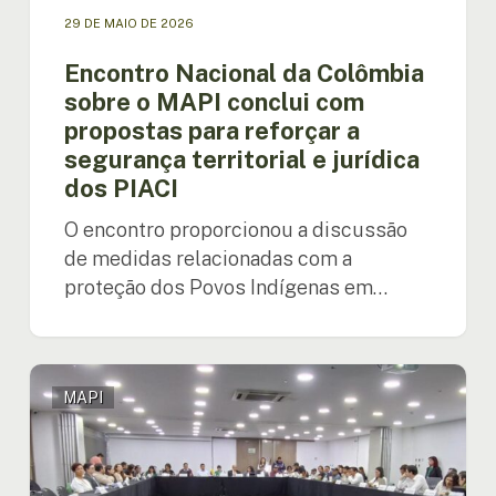
segurança
29 DE MAIO DE 2026
territorial
e
Encontro Nacional da Colômbia
jurídica
sobre o MAPI conclui com
dos
propostas para reforçar a
PIACI
segurança territorial e jurídica
dos PIACI
O encontro proporcionou a discussão
de medidas relacionadas com a
proteção dos Povos Indígenas em…
A
MAPI
OTCA,
o
Governo
da