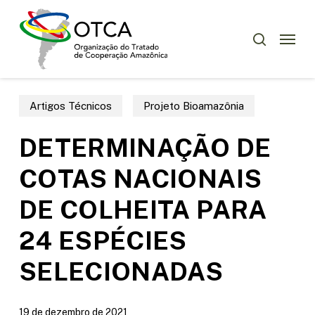
Skip
Menu
to
Menu
pesquisar
main
content
Artigos Técnicos
Projeto Bioamazônia
DETERMINAÇÃO DE
COTAS NACIONAIS
DE COLHEITA PARA
24 ESPÉCIES
SELECIONADAS
19 de dezembro de 2021