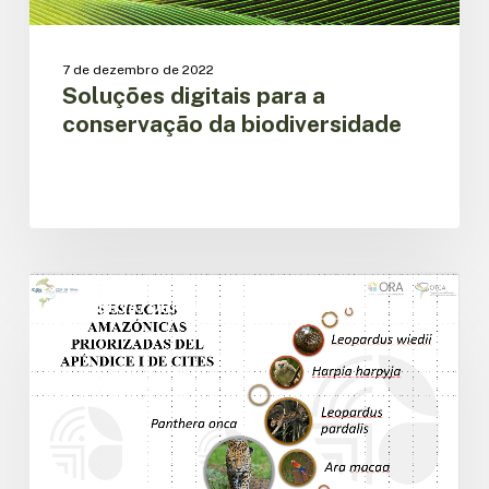
7 de dezembro de 2022
Soluções digitais para a
conservação da biodiversidade
Lançado
relatório
OBSERVATÓRIO REGIONAL AMAZÔNICO
técnico
sobre
o
tráfico
ilegal
de
cinco