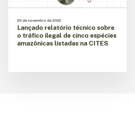
espécies
amazônicas
listadas
25 de novembro de 2022
na
Lançado relatório técnico sobre
CITES
o tráfico ilegal de cinco espécies
amazônicas listadas na CITES