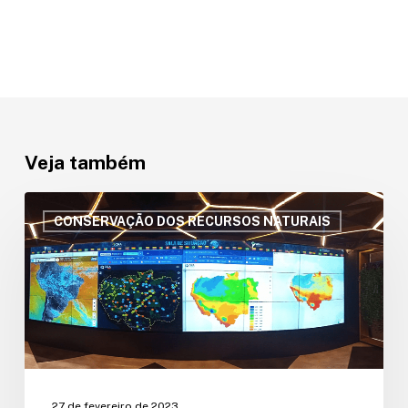
Veja também
Oficina
Regional:
CONSERVAÇÃO DOS RECURSOS NATURAIS
Monitoramento
dos
Recursos
Hídricos
da
Bacia
Amazônica
27 de fevereiro de 2023