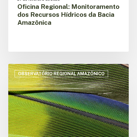
Oficina Regional: Monitoramento
dos Recursos Hídricos da Bacia
Amazônica
Soluções
digitais
OBSERVATÓRIO REGIONAL AMAZÔNICO
para
a
conservação
da
biodiversidade