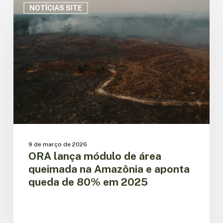
lança
NOTÍCIAS SITE
módulo
de
área
queimada
na
Amazônia
e
aponta
queda
de
80%
em
9 de março de 2026
2025
ORA lança módulo de área
queimada na Amazônia e aponta
queda de 80% em 2025