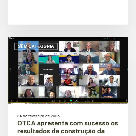
OTCA
apresenta
SEM CATEGORIA
com
sucesso
os
resultados
da
construção
da
Plataforma
Regional
Amazônica
24 de fevereiro de 2025
de
OTCA apresenta com sucesso os
Povos
resultados da construção da
Indígenas