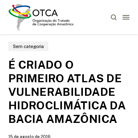
Skip
Menu
to
Menu
pesquisar
main
content
Sem categoria
É CRIADO O
PRIMEIRO ATLAS DE
VULNERABILIDADE
HIDROCLIMÁTICA DA
BACIA AMAZÔNICA
15 de agosto de 2016