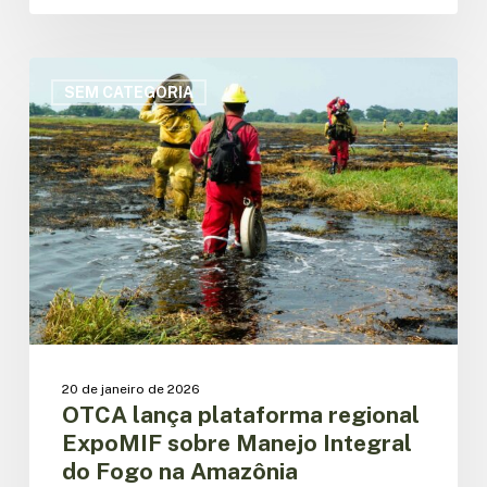
OTCA
lança
SEM CATEGORIA
plataforma
regional
ExpoMIF
sobre
Manejo
Integral
do
Fogo
na
Amazônia
20 de janeiro de 2026
OTCA lança plataforma regional
ExpoMIF sobre Manejo Integral
do Fogo na Amazônia