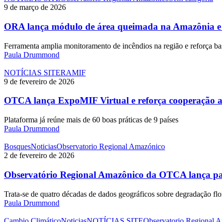
pela
lança
9 de março de 2026
igualdade
módulo
de
de
ORA lança módulo de área queimada na Amazônia 
gênero
área
na
queimada
Ferramenta amplia monitoramento de incêndios na região e reforça ba
gestão
na
Paula Drummond
da
Amazônia
água
e
OTCA
NOTÍCIAS SITE
RAMIF
aponta
lança
9 de fevereiro de 2026
queda
ExpoMIF
de
Virtual
OTCA lança ExpoMIF Virtual e reforça cooperação 
80%
e
em
reforça
Plataforma já reúne mais de 60 boas práticas de 9 países
2025
cooperação
Paula Drummond
amazônica
em
Observatório
Bosques
Noticias
Observatorio Regional Amazónico
manejo
Regional
2 de fevereiro de 2026
do
Amazônico
fogo
da
Observatório Regional Amazônico da OTCA lança pai
OTCA
lança
Trata-se de quatro décadas de dados geográficos sobre degradação flor
painel
Paula Drummond
sobre
degradação
Focos
Cambio Climático
Noticias
NOTÍCIAS SITE
Observatorio Regional 