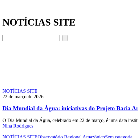
NOTÍCIAS SITE
Pesquisar
Dia
NOTÍCIAS SITE
Mundial
22 de março de 2026
da
Água:
Dia Mundial da Água: iniciativas do Projeto Bacia A
iniciativas
do
O Dia Mundial da Água, celebrado em 22 de março, é uma data insti
Projeto
Nina Rodrigues
Bacia
Amazônica
ORA
NOTÍCIAS SITE
Observatório Regional Amazônico
Sem categoria