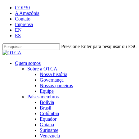
Skip
COP30
to
A Amazônia
main
Contato
content
Imprensa
EN
ES
Pressione Enter para pesquisar ou ESC 
Fechar
pesquisa
pesquisar
Menu
Quem somos
Sobre a OTCA
Nossa história
Governança
Nossos parceiros
Equipe
Países membros
Bolívia
Brasil
Colômbia
Equador
Guiana
Suriname
Venezuela