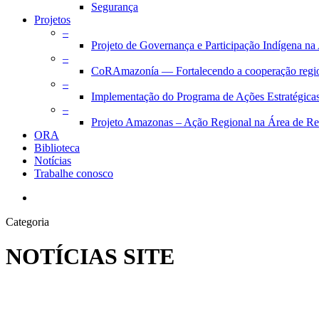
Segurança
Projetos
–
Projeto de Governança e Participação Indígena n
–
CoRAmazonía — Fortalecendo a cooperação regiona
–
Implementação do Programa de Ações Estratégica
–
Projeto Amazonas – Ação Regional na Área de Re
ORA
Biblioteca
Notícias
Trabalhe conosco
pesquisar
Categoria
NOTÍCIAS SITE