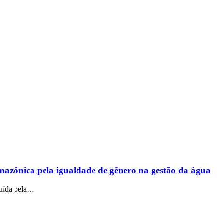
mazônica pela igualdade de gênero na gestão da água
tuída pela…