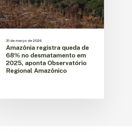
em
025,
ponta
bservatório
egional
mazônico
31 de março de 2026
Amazônia registra queda de
68% no desmatamento em
2025, aponta Observatório
Regional Amazônico