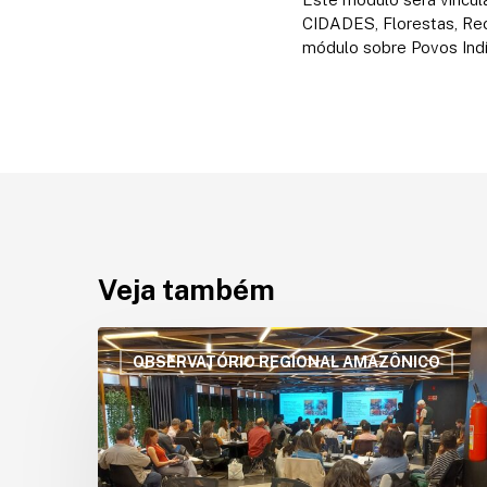
CIDADES, Florestas, Rec
módulo sobre Povos Indí
Veja também
Fire
Data
OBSERVATÓRIO REGIONAL AMAZÔNICO
articula
cooperação
regional
para
fortalecer