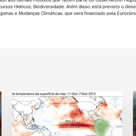
ursos Hídricos, Biodiversidade. Além disso, está previsto o des
genas e Mudanças Climáticas, que será financiado pela Euroclim
El
A
Niño
r
MUDANÇAS CLIMÁTICAS
em
q
2026
d
pode
intensificar
n
riscos
d