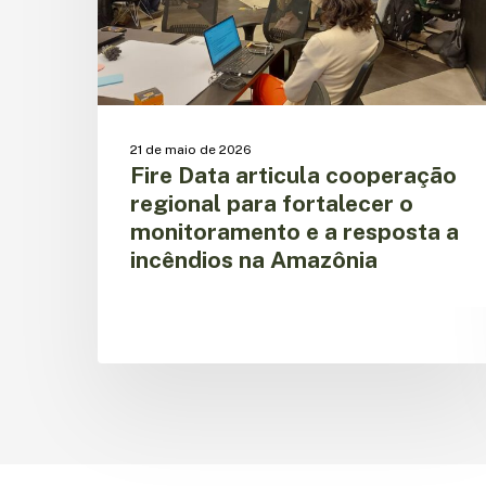
o
monitoramento
e
a
resposta
a
21 de maio de 2026
incêndios
Fire Data articula cooperação
na
regional para fortalecer o
Amazônia
monitoramento e a resposta a
incêndios na Amazônia