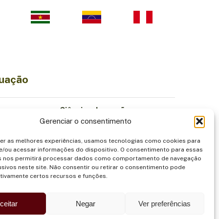
tuação
Ciência e Inovação
Gerenciar o consentimento
Economia Sustentável
iodiversidade
Institucionalidade
cer as melhores experiências, usamos tecnologias como cookies para
Povos Indígenas
e/ou acessar informações do dispositivo. O consentimento para essas
s nos permitirá processar dados como comportamento de navegação
entação
Segurança
usivos neste site. Não consentir ou retirar o consentimento pode
tivamente certos recursos e funções.
ceitar
Negar
Ver preferências