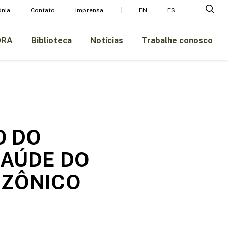
Menu
pesq
nia
Contato
Imprensa
EN
ES
ORA
Biblioteca
Notícias
Trabalhe conosco
O DO
SAÚDE DO
AZÔNICO