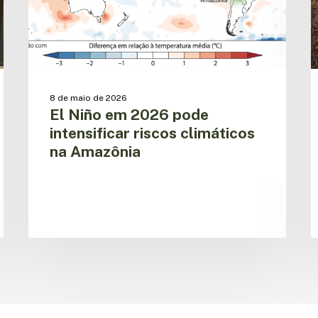
climáticos
na
2
Amazônia
a
O
R
A
8 de maio de 2026
El Niño em 2026 pode
intensificar riscos climáticos
na Amazônia