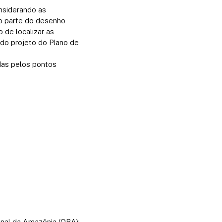
onsiderando as
ão parte do desenho
de localizar as
 do projeto do Plano de
adas pelos pontos
nal da Amazônia (ORA):