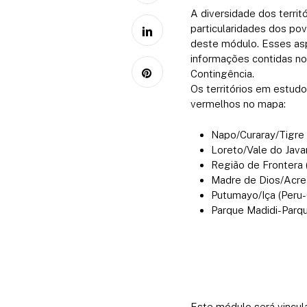
A diversidade dos territ
particularidades dos po
deste módulo. Esses asp
informações contidas no
Contingência.
Os territórios em estudo
vermelhos no mapa:
Napo/Curaray/Tigre 
Loreto/Vale do Javari
Região de Frontera 
Madre de Dios/Acre (
Putumayo/Iça (Peru-
Parque Madidi-Parqu
Este módulo será vincu