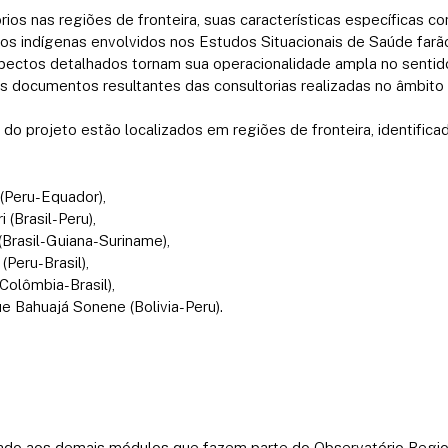
órios nas regiões de fronteira, suas características específicas c
vos indígenas envolvidos nos Estudos Situacionais de Saúde far
ectos detalhados tornam sua operacionalidade ampla no sentido 
s documentos resultantes das consultorias realizadas no âmbito
 do projeto estão localizados em regiões de fronteira, identific
(Peru-Equador),
 (Brasil-Peru),
(Brasil-Guiana-Suriname),
Peru-Brasil),
Colômbia-Brasil),
e Bahuajá Sonene (Bolivia-Peru).
lado aos demais módulos que fazem parte do Observatório Regio