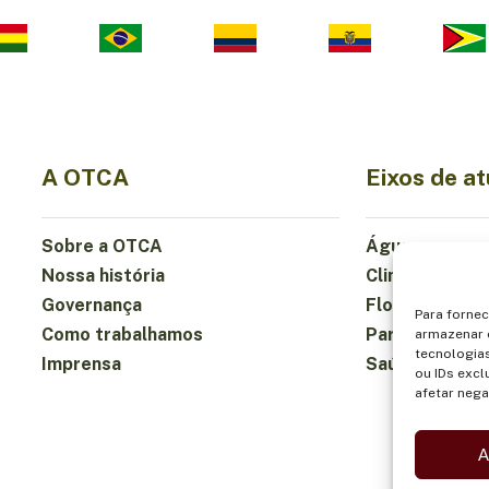
A OTCA
Eixos de a
Sobre a OTCA
Água
Nossa história
Clima
Governança
Florestas e B
Para forne
Como trabalhamos
Participação
armazenar 
tecnologia
Imprensa
Saúde e Alim
ou IDs excl
afetar nega
A