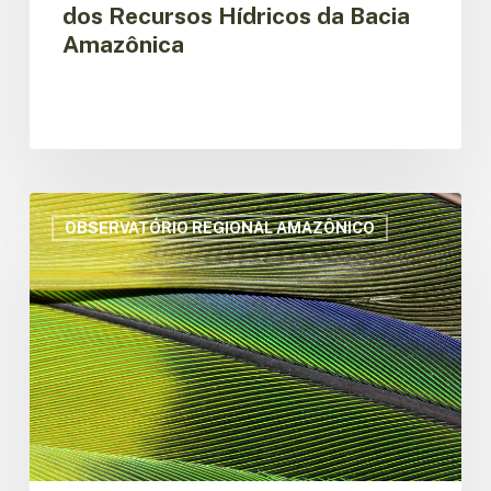
dos Recursos Hídricos da Bacia
Amazônica
Soluções
digitais
OBSERVATÓRIO REGIONAL AMAZÔNICO
para
a
conservação
da
biodiversidade