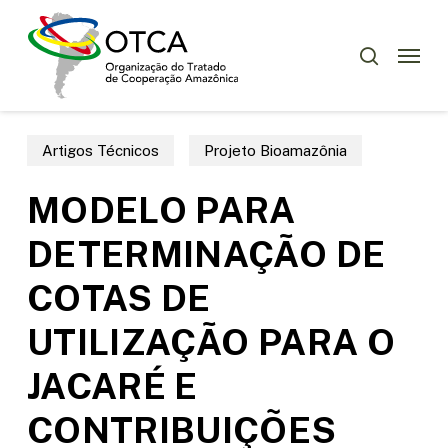
Skip
Menu
to
Menu
pesquisar
main
content
Artigos Técnicos
Projeto Bioamazônia
MODELO PARA
DETERMINAÇÃO DE
COTAS DE
UTILIZAÇÃO PARA O
JACARÉ E
CONTRIBUIÇÕES