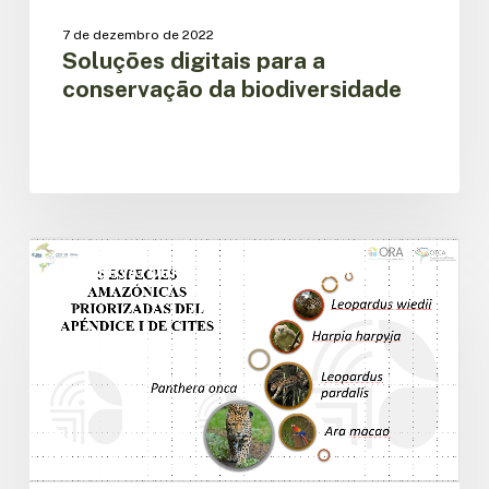
7 de dezembro de 2022
Soluções digitais para a
conservação da biodiversidade
Lançado
relatório
OBSERVATÓRIO REGIONAL AMAZÔNICO
técnico
sobre
o
tráfico
ilegal
de
cinco
espécies
amazônicas