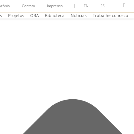
Menu
pesq
zônia
Contato
Imprensa
EN
ES
os
Projetos
ORA
Biblioteca
Notícias
Trabalhe conosco