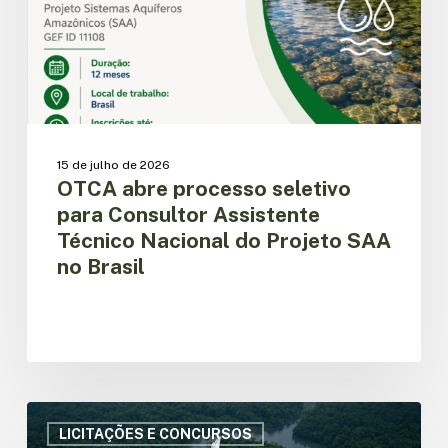
Assistente
Técnico
Nacional
do
Projeto
SAA
no
Brasil
15 de julho de 2026
OTCA abre processo seletivo
para Consultor Assistente
Técnico Nacional do Projeto SAA
no Brasil
OTCA
contrata
LICITAÇÕES E CONCURSOS