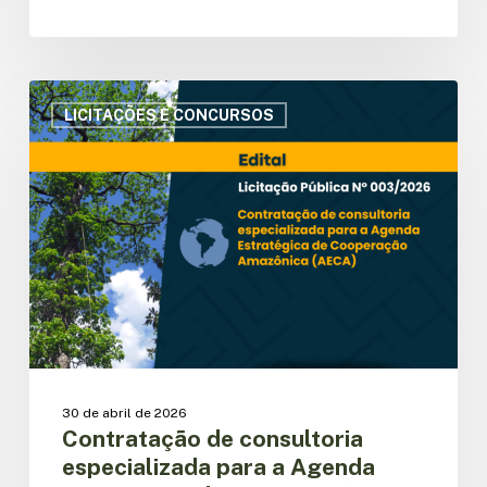
Contratação
de
LICITAÇÕES E CONCURSOS
consultoria
especializada
para
a
Agenda
Estratégica
de
Cooperação
Amazônica
(AECA)
30 de abril de 2026
Contratação de consultoria
especializada para a Agenda