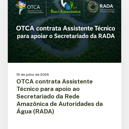
Assistente
Técnico
para
apoio
ao
Secretariado
da
Rede
Amazônica
de
Autoridades
da
15 de julho de 2026
Água
OTCA contrata Assistente
(RADA)
Técnico para apoio ao
Secretariado da Rede
Amazônica de Autoridades da
Água (RADA)