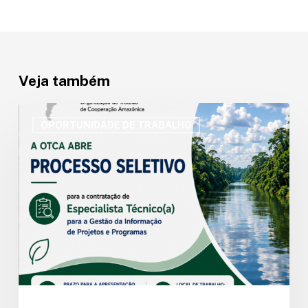
Veja também
OTCA
abre
OPORTUNIDADE DE TRABALHO
processo
seletivo
para
Especialista
Técnico(a)
em
Gestão
da
Informação
de
Projetos
e