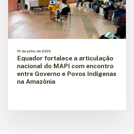
MAPI
com
encontro
entre
Governo
e
Povos
Indígenas
15 de julho de 2026
na
Equador fortalece a articulação
Amazônia
nacional do MAPI com encontro
entre Governo e Povos Indígenas
na Amazônia