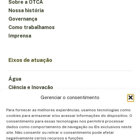
Sobre a OTCA
Nossa história
Governança
Como trabalhamos
Imprensa
Eixos de atuação
Água
Ciência e Inovação
Clima
Gerenciar o consentimento
Economia Sustentável
Para fornecer as melhores experiências, usamos tecnologias como
Florestas e Biodiversidade
cookies para armazenar e/ou acessar informações do dispositivo. O
Institucionalidade
consentimento para essas tecnologias nos permitirá processar
dados como comportamento de navegação ou IDs exclusivos neste
Participação
site. Não consentir ou retirar o consentimento pode afetar
Povos Indígenas
negativamente certos recursos e funções.