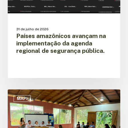
segurança
pública.
31 de julho de 2026
Países amazônicos avançam na
implementação da agenda
regional de segurança pública.
Equador
fortalece
MAPI
a
articulação
nacional
do