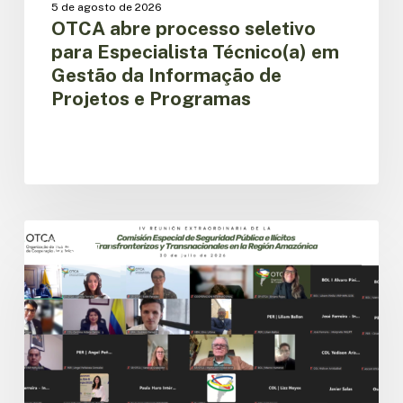
5 de agosto de 2026
Programas
OTCA abre processo seletivo
para Especialista Técnico(a) em
Gestão da Informação de
Projetos e Programas
Países
amazônicos
CESPIT
avançam
na
implementação
da
agenda
regional
de