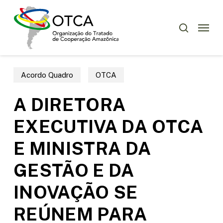
Skip
Menu
to
Menu
pesquisar
main
content
Acordo Quadro
OTCA
A DIRETORA
EXECUTIVA DA OTCA
E MINISTRA DA
GESTÃO E DA
INOVAÇÃO SE
REÚNEM PARA