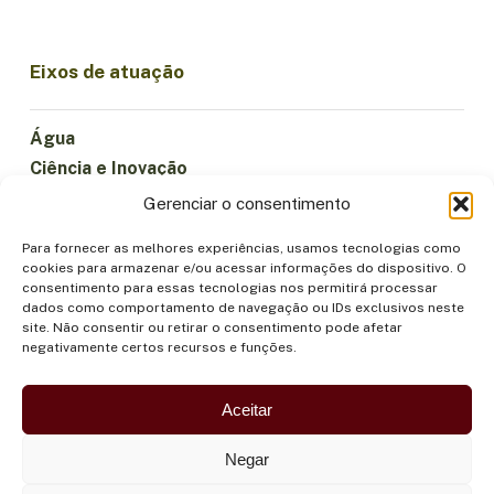
Eixos de atuação
Água
Ciência e Inovação
Clima
Gerenciar o consentimento
Economia Sustentável
Para fornecer as melhores experiências, usamos tecnologias como
Florestas e Biodiversidade
cookies para armazenar e/ou acessar informações do dispositivo. O
Institucionalidade
consentimento para essas tecnologias nos permitirá processar
dados como comportamento de navegação ou IDs exclusivos neste
Participação
site. Não consentir ou retirar o consentimento pode afetar
Povos Indígenas
negativamente certos recursos e funções.
Saúde e Alimentação
Segurança
Aceitar
Negar