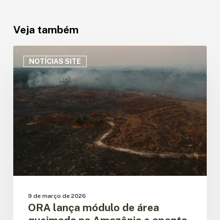
Veja também
ORA
lança
NOTÍCIAS SITE
módulo
de
área
queimada
na
Amazônia
e
aponta
queda
de
80%
em
9 de março de 2026
2025
ORA lança módulo de área