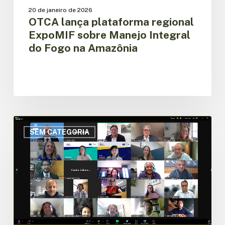
20 de janeiro de 2026
OTCA lança plataforma regional
ExpoMIF sobre Manejo Integral
do Fogo na Amazônia
OTCA
apresenta
SEM CATEGORIA
com
sucesso
os
resultados
da
construção
da
Plataforma