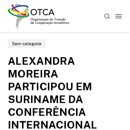
Skip
Menu
to
Menu
pesquisar
main
content
Sem categoria
ALEXANDRA
MOREIRA
PARTICIPOU EM
SURINAME DA
CONFERÊNCIA
INTERNACIONAL