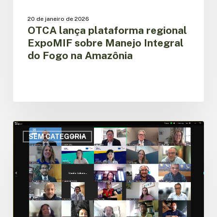
20 de janeiro de 2026
OTCA lança plataforma regional
ExpoMIF sobre Manejo Integral
do Fogo na Amazônia
OTCA
apresenta
SEM CATEGORIA
com
sucesso
os
resultados
da
construção
da