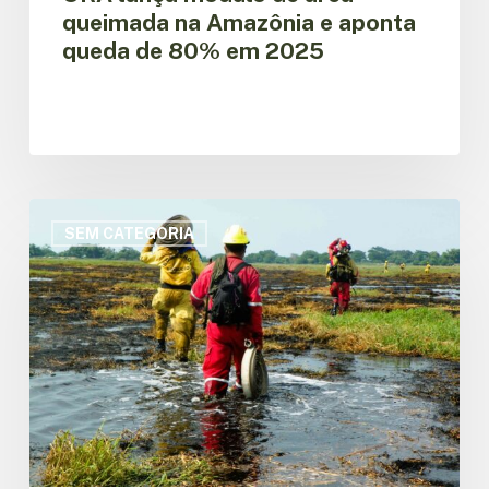
queimada na Amazônia e aponta
queda de 80% em 2025
OTCA
lança
SEM CATEGORIA
plataforma
regional
ExpoMIF
sobre
Manejo
Integral
do
Fogo
na
Amazônia