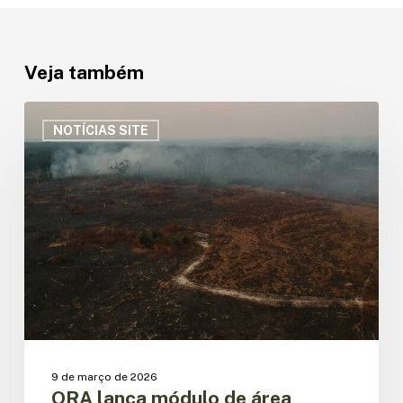
Veja também
ORA
lança
NOTÍCIAS SITE
módulo
de
área
queimada
na
Amazônia
e
aponta
queda
de
80%
em
9 de março de 2026
2025
ORA lança módulo de área