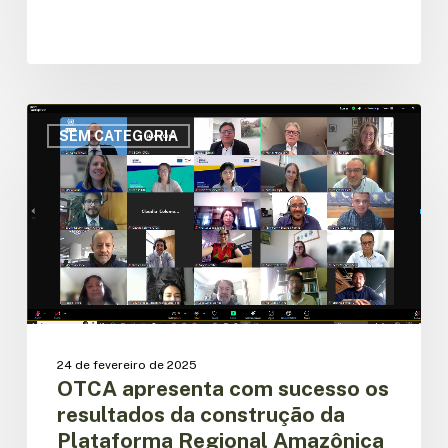
OTCA
apresenta
SEM CATEGORIA
com
sucesso
os
resultados
da
construção
da
Plataforma
Regional
Amazônica
24 de fevereiro de 2025
de
OTCA apresenta com sucesso os
Povos
resultados da construção da
Indígenas
Plataforma Regional Amazônica