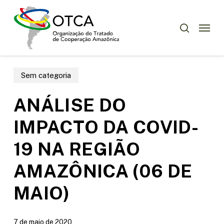
Skip
Menu
to
Menu
pesquisar
main
content
Sem categoria
ANÁLISE DO
IMPACTO DA COVID-
19 NA REGIÃO
AMAZÔNICA (06 DE
MAIO)
7 de maio de 2020