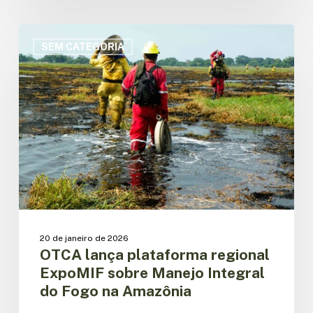
OTCA
lança
SEM CATEGORIA
plataforma
regional
ExpoMIF
sobre
Manejo
Integral
do
Fogo
na
Amazônia
20 de janeiro de 2026
OTCA lança plataforma regional
ExpoMIF sobre Manejo Integral
do Fogo na Amazônia