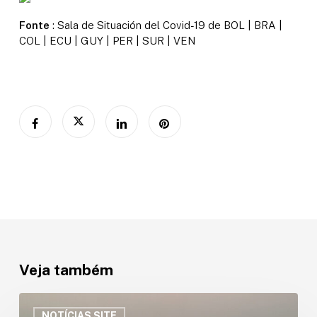
Fonte
: Sala de Situación del Covid-19 de BOL | BRA |
COL | ECU | GUY | PER | SUR | VEN
Veja também
ORA
lança
NOTÍCIAS SITE