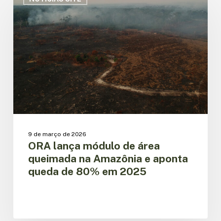
módulo
de
área
queimada
na
Amazônia
e
aponta
queda
de
80%
em
9 de março de 2026
2025
ORA lança módulo de área
queimada na Amazônia e aponta
queda de 80% em 2025