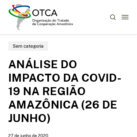
Skip
Menu
to
Menu
pesquisar
main
content
Sem categoria
ANÁLISE DO
IMPACTO DA COVID-
19 NA REGIÃO
AMAZÔNICA (26 DE
JUNHO)
27 de junho de 2020