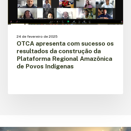
da
construção
da
Plataforma
Regional
Amazônica
24 de fevereiro de 2025
de
OTCA apresenta com sucesso os
Povos
resultados da construção da
Indígenas
Plataforma Regional Amazônica
de Povos Indígenas