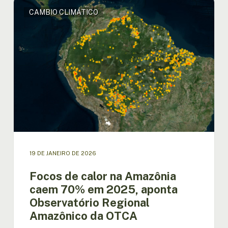
Focos
CAMBIO CLIMÁTICO
de
calor
na
Amazônia
caem
70%
em
2025,
aponta
Observatório
Regional
Amazônico
da
19 DE JANEIRO DE 2026
OTCA
Focos de calor na Amazônia
caem 70% em 2025, aponta
Observatório Regional
Amazônico da OTCA