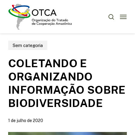
Skip
Menu
to
Menu
pesquisar
main
content
Sem categoria
COLETANDO E
ORGANIZANDO
INFORMAÇÃO SOBRE
BIODIVERSIDADE
1 de julho de 2020