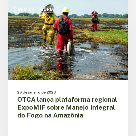
OTCA
lança
SEM CATEGORIA
plataforma
regional
ExpoMIF
sobre
Manejo
Integral
do
Fogo
na
Amazônia
20 de janeiro de 2026
OTCA lança plataforma regional
ExpoMIF sobre Manejo Integral
do Fogo na Amazônia