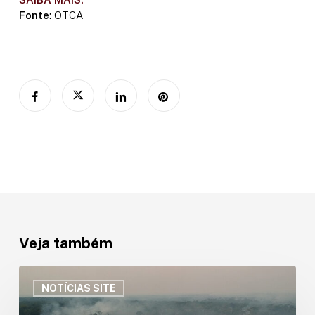
Fonte
: OTCA
Veja também
ORA
lança
NOTÍCIAS SITE
módulo