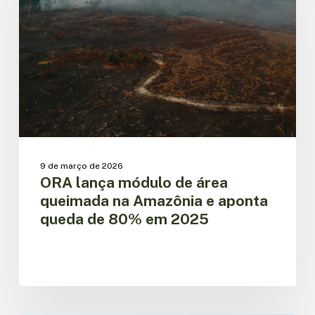
de
área
queimada
na
Amazônia
e
aponta
queda
de
80%
em
9 de março de 2026
2025
ORA lança módulo de área
queimada na Amazônia e aponta
queda de 80% em 2025