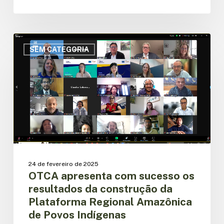
OTCA
apresenta
SEM CATEGORIA
com
sucesso
os
resultados
da
construção
da
Plataforma
Regional
Amazônica
24 de fevereiro de 2025
de
OTCA apresenta com sucesso os
Povos
resultados da construção da
Indígenas
Plataforma Regional Amazônica
de Povos Indígenas