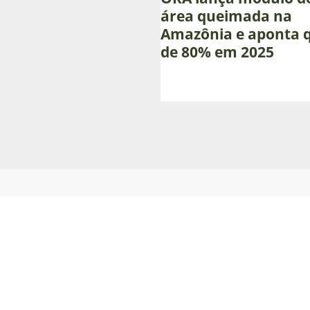
área
área queimada na
queimada
Amazônia e aponta 
na
de 80% em 2025
Amazônia
e
aponta
queda
de
80%
em
2025