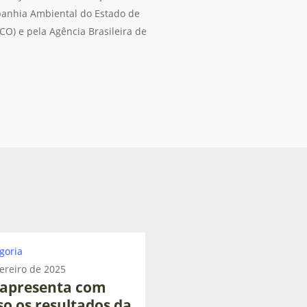
panhia Ambiental do Estado de
O) e pela Agência Brasileira de
goria
a
ereiro de 2025
apresenta com
so os resultados da