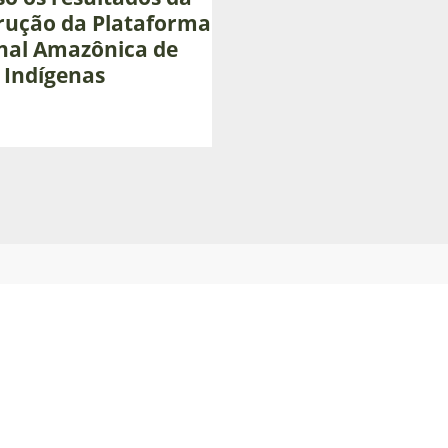
rução da Plataforma
os
nal Amazônica de
 Indígenas
ão
ma
ca
s