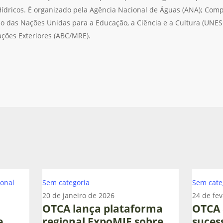
Hídricos. É organizado pela Agência Nacional de Águas (ANA); Com
o das Nações Unidas para a Educação, a Ciência e a Cultura (UNESC
ções Exteriores (ABC/MRE).
OTCA
OTCA
ional
Sem categoria
Sem cate
lança
apresent
20 de janeiro de 2026
24 de fev
plataforma
com
OTCA lança plataforma
OTCA 
regional
sucesso
e
regional ExpoMIF sobre
suces