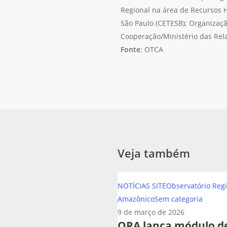
Regional na área de Recursos 
São Paulo (CETESB); Organizaçã
Cooperação/Ministério das Rela
Fonte
: OTCA
Veja também
ORA
NOTÍCIAS SITE
Observatório Reg
lança
Amazônico
Sem categoria
módulo
9 de março de 2026
de
ORA lança módulo d