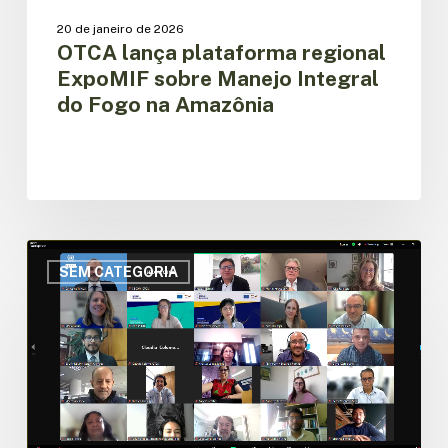
20 de janeiro de 2026
OTCA lança plataforma regional
ExpoMIF sobre Manejo Integral
do Fogo na Amazônia
OTCA
apresenta
SEM CATEGORIA
com
sucesso
os
resultados
da
construção
da
Plataforma