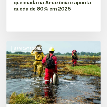
queimada na Amazônia e aponta
queda de 80% em 2025
OTCA
lança
SEM CATEGORIA
plataforma
regional
ExpoMIF
sobre
Manejo
Integral
do
Fogo
na
Amazônia