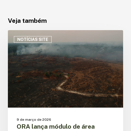
Veja também
ORA
lança
NOTÍCIAS SITE
módulo
de
área
queimada
na
Amazônia
e
aponta
queda
de
80%
em
9 de março de 2026
2025
ORA lança módulo de área