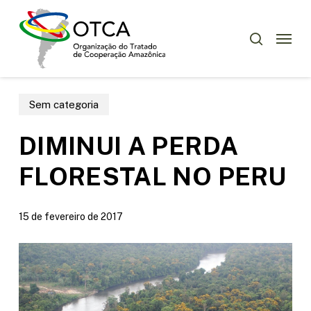
Skip
Menu
to
Menu
pesquisar
main
content
Sem categoria
DIMINUI A PERDA
FLORESTAL NO PERU
15 de fevereiro de 2017