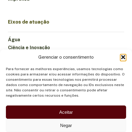
Eixos de atuação
Água
Ciência e Inovação
Clima
Gerenciar o consentimento
Economia Sustentável
Para fornecer as melhores experiências, usamos tecnologias como
Florestas e Biodiversidade
cookies para armazenar e/ou acessar informações do dispositivo. O
Institucionalidade
consentimento para essas tecnologias nos permitirá processar
dados como comportamento de navegação ou IDs exclusivos neste
Participação
site. Não consentir ou retirar o consentimento pode afetar
Povos Indígenas
negativamente certos recursos e funções.
Saúde e Alimentação
Segurança
Aceitar
Negar