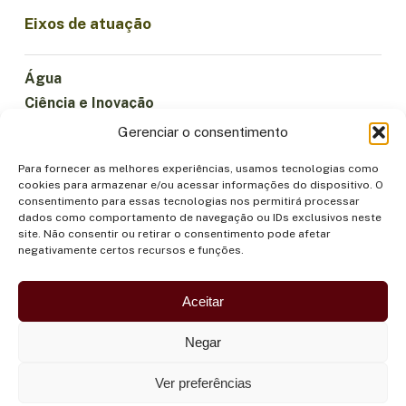
Eixos de atuação
Água
Ciência e Inovação
Clima
Gerenciar o consentimento
Economia Sustentável
Para fornecer as melhores experiências, usamos tecnologias como
Florestas e Biodiversidade
cookies para armazenar e/ou acessar informações do dispositivo. O
Institucionalidade
consentimento para essas tecnologias nos permitirá processar
dados como comportamento de navegação ou IDs exclusivos neste
Participação
site. Não consentir ou retirar o consentimento pode afetar
Povos Indígenas
negativamente certos recursos e funções.
Saúde e Alimentação
Segurança
Aceitar
Negar
Ver preferências