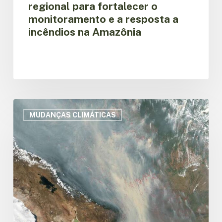
regional para fortalecer o
monitoramento e a resposta a
incêndios na Amazônia
Firethon
debate
MUDANÇAS CLIMÁTICAS
modelagem
de
incêndios
florestais