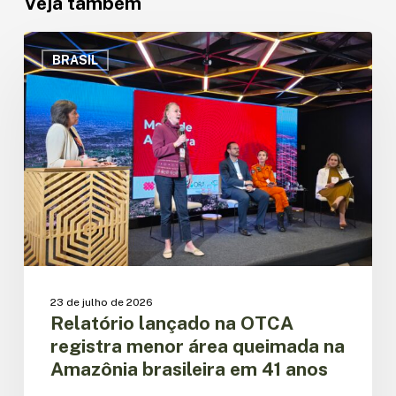
Veja também
Relatório
lançado
BRASIL
na
OTCA
registra
menor
área
queimada
na
Amazônia
brasileira
em
41
anos
23 de julho de 2026
Relatório lançado na OTCA
registra menor área queimada na
Amazônia brasileira em 41 anos