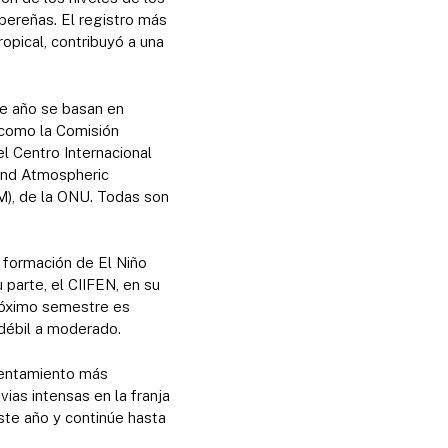
ibereñas. El registro más
opical, contribuyó a una
te año se basan en
 como la Comisión
l Centro Internacional
 and Atmospheric
M), de la ONU. Todas son
 formación de El Niño
 parte, el CIIFEN, en su
próximo semestre es
 débil a moderado.
alentamiento más
vias intensas en la franja
ste año y continúe hasta