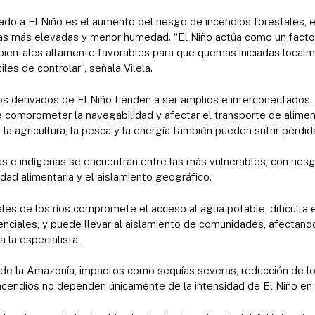
iado a El Niño es el aumento del riesgo de incendios forestales,
s más elevadas y menor humedad. “El Niño actúa como un factor
ientales altamente favorables para que quemas iniciadas local
iles de controlar”, señala Vilela.
 derivados de El Niño tienden a ser amplios e interconectados. 
e comprometer la navegabilidad y afectar el transporte de alime
a agricultura, la pesca y la energía también pueden sufrir pérdida
s e indígenas se encuentran entre las más vulnerables, con ries
idad alimentaria y el aislamiento geográfico.
eles de los ríos compromete el acceso al agua potable, dificulta 
enciales, y puede llevar al aislamiento de comunidades, afectand
a la especialista.
de la Amazonía, impactos como sequías severas, reducción de los
ncendios no dependen únicamente de la intensidad de El Niño en e