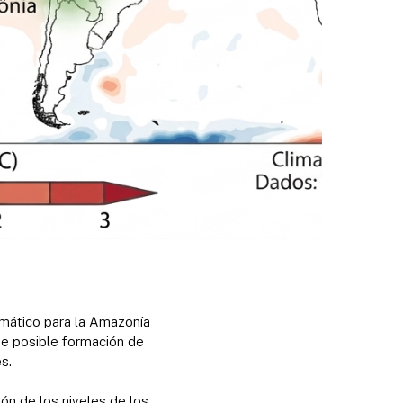
imático para la Amazonía
 de posible formación de
es.
ón de los niveles de los