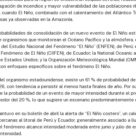
agación de incendios y mayor vulnerabilidad de las poblaciones r
, cuando El Niño, combinado con el calentamiento del Atlántico Tr
nsas ya observadas en la Amazonía.
robabilidades de consolidación de un nuevo evento de El Niño es
e organismos que monitorean el Océano Pacífico y la atmósfera,
 del Estudio Nacional del Fenómeno “El Niño” (ENFEN), de Perú; e
l Fenómeno de El Niño (CIIFEN), de Ecuador; la National Oceanic
de Estados Unidos; y la Organización Meteorológica Mundial (OM
s con enfoques específicos sobre el fenómeno El Niño.
del organismo estadounidense, existe un 61 % de probabilidad de
6, con tendencia a persistir al menos hasta finales de año. Por su
 que la probabilidad de un evento de mayor intensidad durante el 
ededor del 20 %, lo que sugiere un escenario predominantemente
ntuvo en su boletín de abril la alerta de “El Niño costero”, un c
ercanas al litoral de Perú y Ecuador, generalmente asociado a llu
l fenómeno alcance intensidad moderada entre junio y julio de e
intensidad.