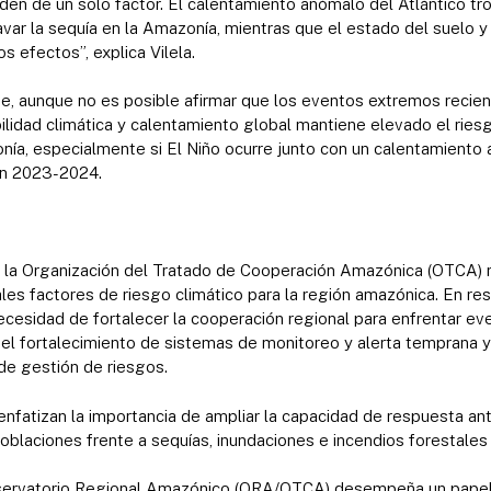
n de un solo factor. El calentamiento anómalo del Atlántico tro
avar la sequía en la Amazonía, mientras que el estado del suelo 
os efectos”, explica Vilela.
e, aunque no es posible afirmar que los eventos extremos recient
ilidad climática y calentamiento global mantiene elevado el rie
ía, especialmente si El Niño ocurre junto con un calentamiento 
 en 2023-2024.
la Organización del Tratado de Cooperación Amazónica (OTCA) 
les factores de riesgo climático para la región amazónica. En res
ecesidad de fortalecer la cooperación regional para enfrentar 
 el fortalecimiento de sistemas de monitoreo y alerta temprana 
 de gestión de riesgos.
nfatizan la importancia de ampliar la capacidad de respuesta an
 poblaciones frente a sequías, inundaciones e incendios forestale
bservatorio Regional Amazónico (ORA/OTCA) desempeña un papel 