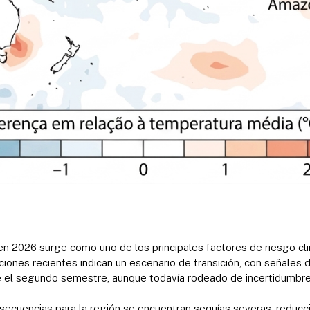
en 2026 surge como uno de los principales factores de riesgo cl
ciones recientes indican un escenario de transición, con señales
 el segundo semestre, aunque todavía rodeado de incertidumbr
nsecuencias para la región se encuentran sequías severas, reducci