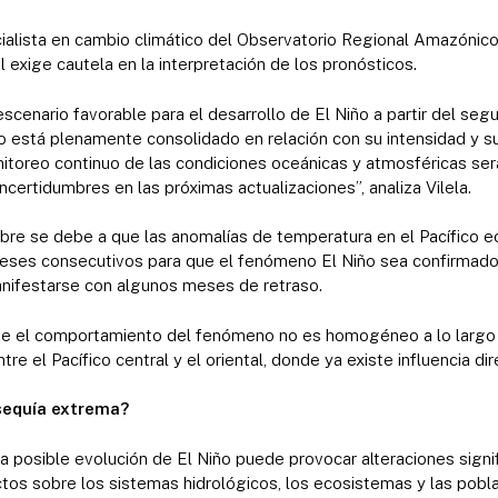
ialista en cambio climático del Observatorio Regional Amazónic
al exige cautela en la interpretación de los pronósticos.
scenario favorable para el desarrollo de El Niño a partir del s
o está plenamente consolidado en relación con su intensidad y s
itoreo continuo de las condiciones oceánicas y atmosféricas será
incertidumbres en las próximas actualizaciones”, analiza Vilela.
bre se debe a que las anomalías de temperatura en el Pacífico ec
eses consecutivos para que el fenómeno El Niño sea confirmad
anifestarse con algunos meses de retraso.
ue el comportamiento del fenómeno no es homogéneo a lo largo d
tre el Pacífico central y el oriental, donde ya existe influencia d
sequía extrema?
la posible evolución de El Niño puede provocar alteraciones signi
ectos sobre los sistemas hidrológicos, los ecosistemas y las pobl