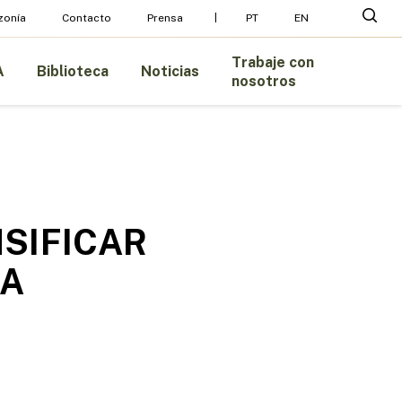
Menu
busc
zonía
Contacto
Prensa
PT
EN
Trabaje con
A
Biblioteca
Noticias
nosotros
NSIFICAR
LA