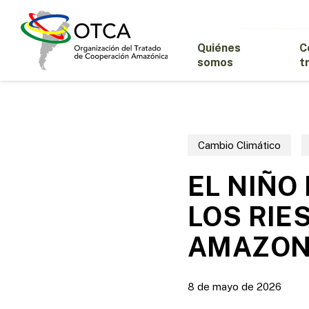
Skip
to
main
Quiénes
C
content
somos
t
Cambio Climático
EL NIÑO
LOS RIE
AMAZON
8 de mayo de 2026