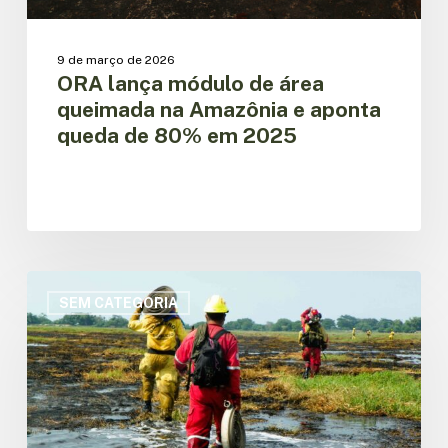
de
80%
em
9 de março de 2026
2025
ORA lança módulo de área
queimada na Amazônia e aponta
queda de 80% em 2025
OTCA
lança
SEM CATEGORIA
plataforma
regional
ExpoMIF
sobre
Manejo
Integral