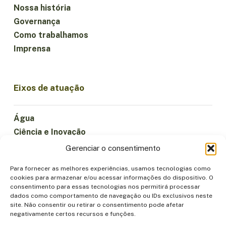
Nossa história
Governança
Como trabalhamos
Imprensa
Eixos de atuação
Água
Ciência e Inovação
Clima
Gerenciar o consentimento
Economia Sustentável
Para fornecer as melhores experiências, usamos tecnologias como
Florestas e Biodiversidade
cookies para armazenar e/ou acessar informações do dispositivo. O
Institucionalidade
consentimento para essas tecnologias nos permitirá processar
dados como comportamento de navegação ou IDs exclusivos neste
Participação
site. Não consentir ou retirar o consentimento pode afetar
Povos Indígenas
negativamente certos recursos e funções.