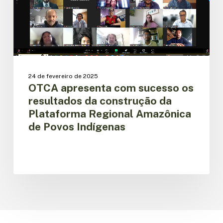
resultados
da
construção
da
Plataforma
Regional
Amazônica
24 de fevereiro de 2025
de
OTCA apresenta com sucesso os
Povos
resultados da construção da
Indígenas
Plataforma Regional Amazônica
de Povos Indígenas