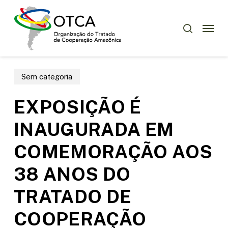
Skip
Menu
to
Menu
pesquisar
main
content
Sem categoria
EXPOSIÇÃO É
INAUGURADA EM
COMEMORAÇÃO AOS
38 ANOS DO
TRATADO DE
COOPERAÇÃO