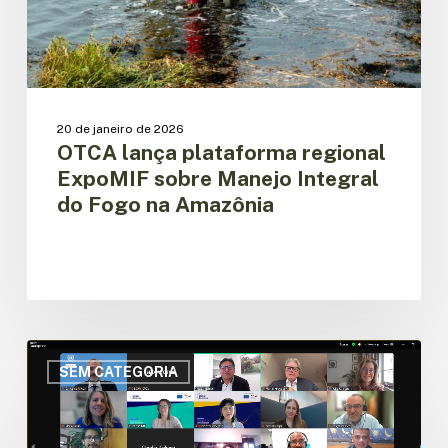
do
Fogo
na
Amazônia
20 de janeiro de 2026
OTCA lança plataforma regional
ExpoMIF sobre Manejo Integral
do Fogo na Amazônia
OTCA
apresenta
SEM CATEGORIA
com
sucesso
os