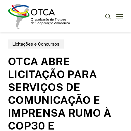
Skip
Menu
to
Menu
pesquisar
main
content
Licitações e Concursos
OTCA ABRE
LICITAÇÃO PARA
SERVIÇOS DE
COMUNICAÇÃO E
IMPRENSA RUMO À
COP30 E