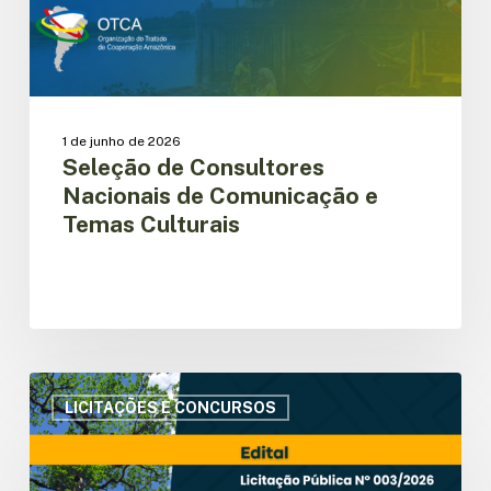
Culturais
1 de junho de 2026
Seleção de Consultores
Nacionais de Comunicação e
Temas Culturais
Contratação
de
LICITAÇÕES E CONCURSOS
consultoria
especializada
para