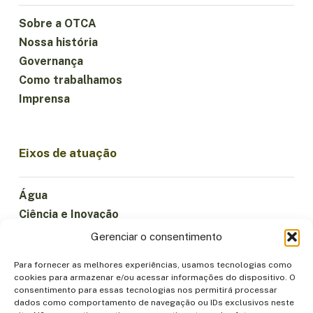
Sobre a OTCA
Nossa história
Governança
Como trabalhamos
Imprensa
Eixos de atuação
Água
Ciência e Inovação
Clima
Gerenciar o consentimento
Economia Sustentável
Para fornecer as melhores experiências, usamos tecnologias como
Florestas e Biodiversidade
cookies para armazenar e/ou acessar informações do dispositivo. O
Institucionalidade
consentimento para essas tecnologias nos permitirá processar
dados como comportamento de navegação ou IDs exclusivos neste
Participação