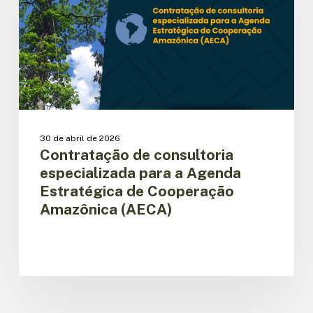
a
Agenda
Estratégica
de
Cooperação
Amazônica
(AECA)
30 de abril de 2026
Contratação de consultoria
especializada para a Agenda
Estratégica de Cooperação
Amazônica (AECA)