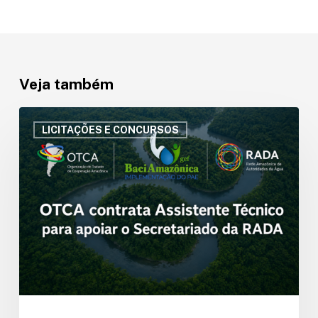
Veja também
OTCA
contrata
LICITAÇÕES E CONCURSOS
Assistente
Técnico
para
apoio
ao
Secretariado
da
Rede
Amazônica
de
Autoridades
da