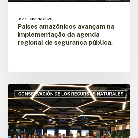
31 de julho de 2026
Países amazônicos avançam na
implementação da agenda
regional de segurança pública.
A
OTCA
CONSERVACIÓN DE LOS RECURSOS NATURALES
promove
a
implementação
do
Mecanismo
Amazônico