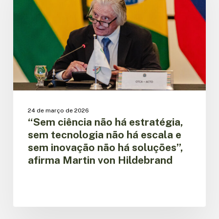
estratégia,
sem
tecnologia
não
há
escala
e
sem
inovação
não
24 de março de 2026
há
“Sem ciência não há estratégia,
soluções”,
sem tecnologia não há escala e
afirma
sem inovação não há soluções”,
Martin
afirma Martin von Hildebrand
von
Hildebrand