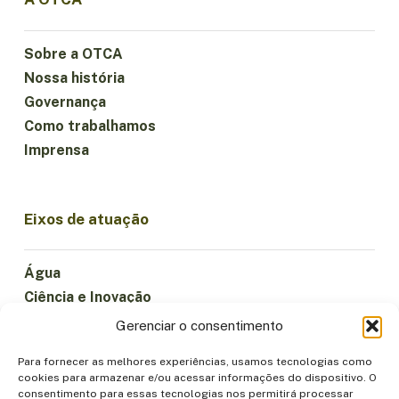
Sobre a OTCA
Nossa história
Governança
Como trabalhamos
Imprensa
Eixos de atuação
Água
Ciência e Inovação
Clima
Gerenciar o consentimento
Economia Sustentável
Para fornecer as melhores experiências, usamos tecnologias como
Florestas e Biodiversidade
cookies para armazenar e/ou acessar informações do dispositivo. O
Institucionalidade
consentimento para essas tecnologias nos permitirá processar