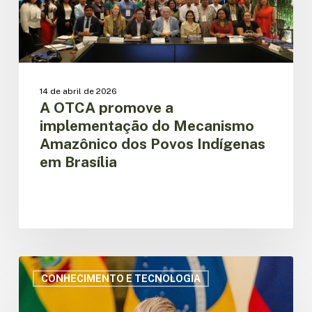
dos
Povos
Indígenas
em
Brasília
14 de abril de 2026
A OTCA promove a
implementação do Mecanismo
Amazônico dos Povos Indígenas
em Brasília
“Sem
ciência
CONHECIMENTO E TECNOLOGIA
não
há