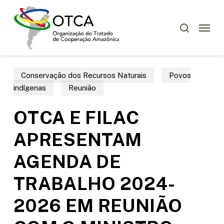
Skip
Menu
to
Menu
pesquisar
main
content
Conservação dos Recursos Naturais
Povos
indígenas
Reunião
OTCA E FILAC
APRESENTAM
AGENDA DE
TRABALHO 2024-
2026 EM REUNIÃO