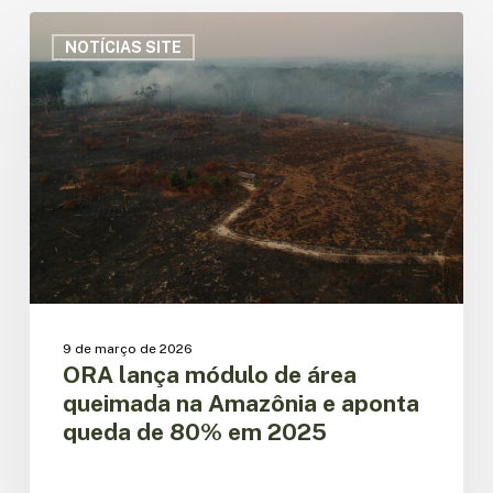
ORA
lança
NOTÍCIAS SITE
módulo
de
área
queimada
na
Amazônia
e
aponta
queda
de
80%
em
9 de março de 2026
2025
ORA lança módulo de área
queimada na Amazônia e aponta
queda de 80% em 2025