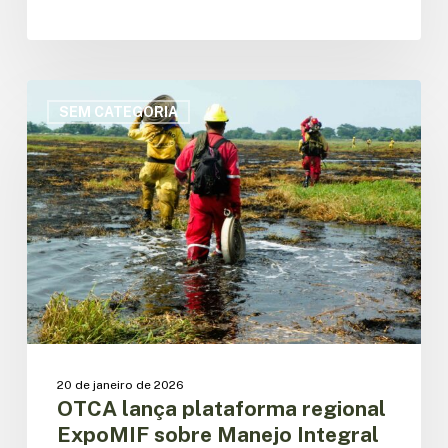
OTCA
lança
SEM CATEGORIA
plataforma
regional
ExpoMIF
sobre
Manejo
Integral
do
Fogo
na
Amazônia
20 de janeiro de 2026
OTCA lança plataforma regional
ExpoMIF sobre Manejo Integral