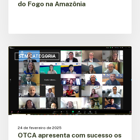
do Fogo na Amazônia
OTCA
apresenta
SEM CATEGORIA
com
sucesso
os
resultados
da
construção
da
Plataforma
Regional
Amazônica
24 de fevereiro de 2025
de
OTCA apresenta com sucesso os
Povos