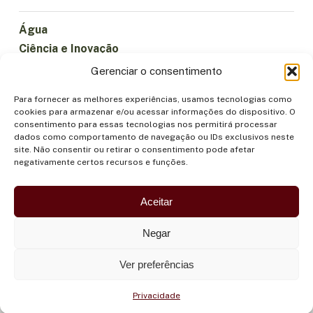
Água
Ciência e Inovação
Clima
Gerenciar o consentimento
Economia Sustentável
Para fornecer as melhores experiências, usamos tecnologias como
Florestas e Biodiversidade
cookies para armazenar e/ou acessar informações do dispositivo. O
Institucionalidade
consentimento para essas tecnologias nos permitirá processar
dados como comportamento de navegação ou IDs exclusivos neste
Participação
site. Não consentir ou retirar o consentimento pode afetar
Povos Indígenas
negativamente certos recursos e funções.
Saúde e Alimentação
Segurança
Aceitar
Negar
Ver preferências
Privacidade
©OTCA |
POLÍTICA DE PRIVACIDADE