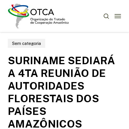
Skip
Menu
to
Menu
pesquisar
main
content
Sem categoria
SURINAME SEDIARÁ
A 4TA REUNIÃO DE
AUTORIDADES
FLORESTAIS DOS
PAÍSES
AMAZÔNICOS