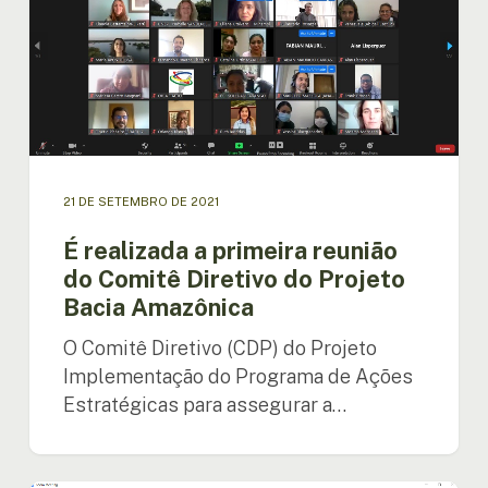
primeira
reunião
do
Comitê
Diretivo
do
Projeto
Bacia
21 DE SETEMBRO DE 2021
Amazônica
É realizada a primeira reunião
do Comitê Diretivo do Projeto
Bacia Amazônica
O Comitê Diretivo (CDP) do Projeto
Implementação do Programa de Ações
Estratégicas para assegurar a…