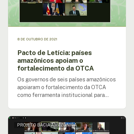
o
fortalecimento
da
OTCA
8 DE OUTUBRO DE 2021
Pacto de Letícia: países
amazônicos apoiam o
fortalecimento da OTCA
Os governos de seis países amazônicos
apoiaram o fortalecimento da OTCA
como ferramenta institucional para…
É
PROJETO BACIA AMAZÔNICA
realizada
a