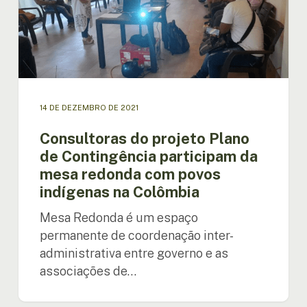
participam
da
mesa
redonda
com
povos
indígenas
14 DE DEZEMBRO DE 2021
na
Colômbia
Consultoras do projeto Plano
de Contingência participam da
mesa redonda com povos
indígenas na Colômbia
Mesa Redonda é um espaço
permanente de coordenação inter-
administrativa entre governo e as
associações de…