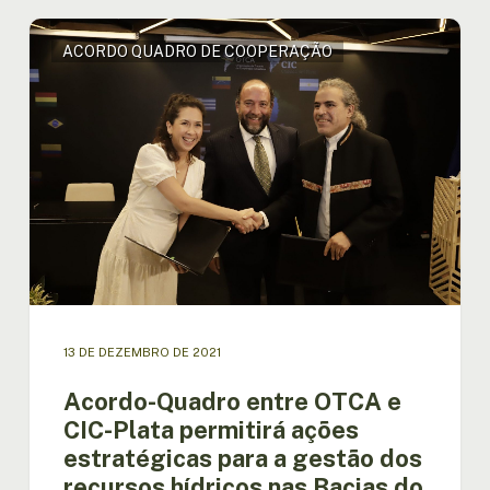
Acordo-
ACORDO QUADRO DE COOPERAÇÃO
Quadro
entre
OTCA
e
CIC-
Plata
permitirá
ações
estratégicas
para
a
gestão
dos
13 DE DEZEMBRO DE 2021
recursos
hídricos
Acordo-Quadro entre OTCA e
nas
CIC-Plata permitirá ações
Bacias
estratégicas para a gestão dos
do
recursos hídricos nas Bacias do
Prata