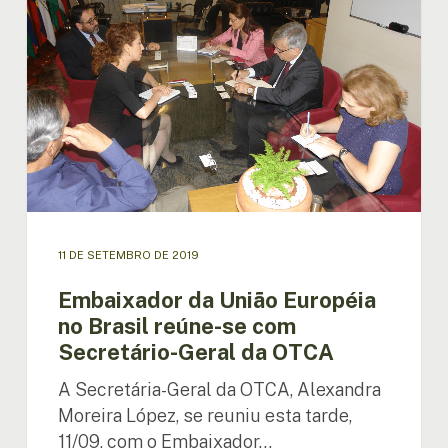
União
Européia
no
Brasil
reúne-
se
com
Secretário-
Geral
da
OTCA
11 DE SETEMBRO DE 2019
Embaixador da União Européia
no Brasil reúne-se com
Secretário-Geral da OTCA
A Secretária-Geral da OTCA, Alexandra
Moreira López, se reuniu esta tarde,
11/09, com o Embaixador…