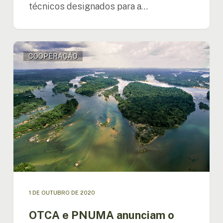
técnicos designados para a…
OTCA
COOPERAÇÃO
e
PNUMA
anunciam
o
início
de
ações
regionais
para
promover
a
gestão
integrada
1 DE OUTUBRO DE 2020
da
água
OTCA e PNUMA anunciam o
e