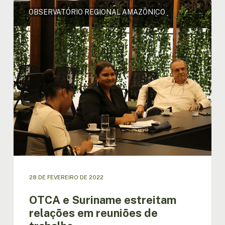
OTCA
OBSERVATÓRIO REGIONAL AMAZÔNICO
e
Suriname
estreitam
relações
em
reuniões
de
trabalho
28 DE FEVEREIRO DE 2022
OTCA e Suriname estreitam
relações em reuniões de