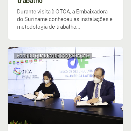
trabalho
Durante visita à OTCA, a Embaixadora
do Suriname conheceu as instalações e
metodologia de trabalho…
OTCA
ACORDO QUADRO DE COOPERAÇÃO
e
CAF
fortalecem
parceria
para
melhorar
as
condições
de
vida
da
população