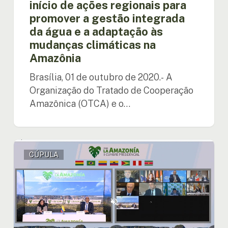
início de ações regionais para
a
promover a gestão integrada
adaptação
da água e a adaptação às
às
mudanças climáticas na
mudanças
climáticas
Amazônia
na
Brasília, 01 de outubro de 2020.- A
Amazônia
Organização do Tratado de Cooperação
Amazônica (OTCA) e o…
OTCA
CÚPULA
participa
do
painel
de
alto
nível
da