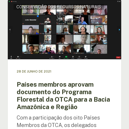
Países
CONSERVAÇÃO DOS RECURSOS NATURAIS
membros
aprovam
documento
do
Programa
Florestal
da
OTCA
para
a
Bacia
28 DE JUNHO DE 2021
Amazônica
Países membros aprovam
e
Região
documento do Programa
Florestal da OTCA para a Bacia
Amazônica e Região
Com a participação dos oito Países
Membros da OTCA, os delegados