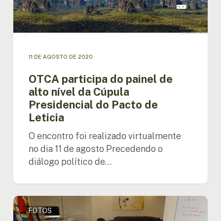
Cúpula
Presidencial
do
Pacto
de
11 DE AGOSTO DE 2020
Leticia
OTCA participa do painel de
alto nível da Cúpula
Presidencial do Pacto de
Leticia
O encontro foi realizado virtualmente
no dia 11 de agosto Precedendo o
diálogo político de…
Embaixador
FOTOS
da