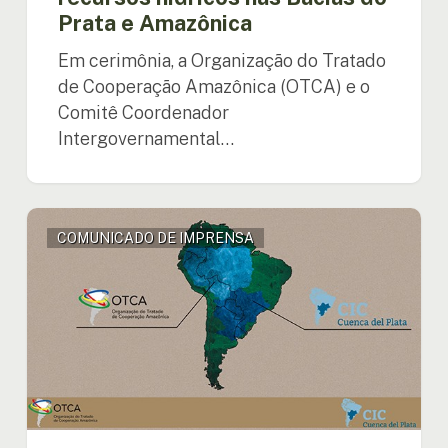
Prata e Amazônica
e
Amazônica
Em cerimônia, a Organização do Tratado
de Cooperação Amazônica (OTCA) e o
Comitê Coordenador
Intergovernamental…
Acordo
COMUNICADO DE IMPRENSA
possibilitará
a
cooperação
entre
instituições
da
Bacia
do
Prata
e