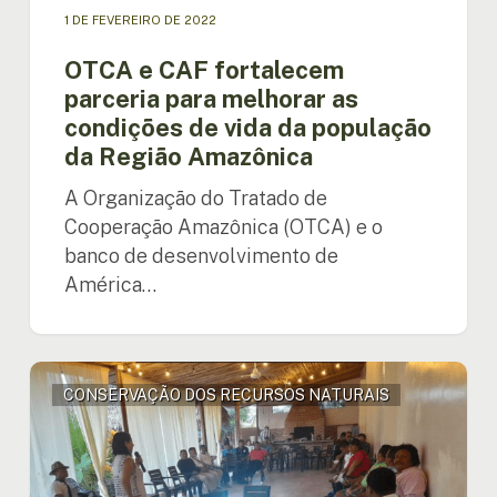
da
1 DE FEVEREIRO DE 2022
Região
Amazônica
OTCA e CAF fortalecem
parceria para melhorar as
condições de vida da população
da Região Amazônica
A Organização do Tratado de
Cooperação Amazônica (OTCA) e o
banco de desenvolvimento de
América…
Consultoras
CONSERVAÇÃO DOS RECURSOS NATURAIS
do
projeto
Plano
de
Contingência