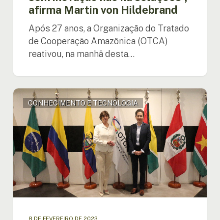
afirma Martin von Hildebrand
Hildebrand
Após 27 anos, a Organização do Tratado
de Cooperação Amazônica (OTCA)
reativou, na manhã desta…
Secretária-
CONHECIMENTO E TECNOLOGIA
Geral
da
OTCA
se
reúne
com
a
Ministra
das
Relações
Exteriores
8 DE FEVEREIRO DE 2023