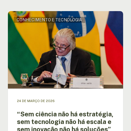
“Sem
CONHECIMENTO E TECNOLOGIA
ciência
não
há
estratégia,
sem
tecnologia
não
há
escala
e
sem
inovação
não
24 DE MARÇO DE 2026
há
soluções”,
“Sem ciência não há estratégia,
afirma
sem tecnologia não há escala e
Martin
sem inovação não há soluções”,
von