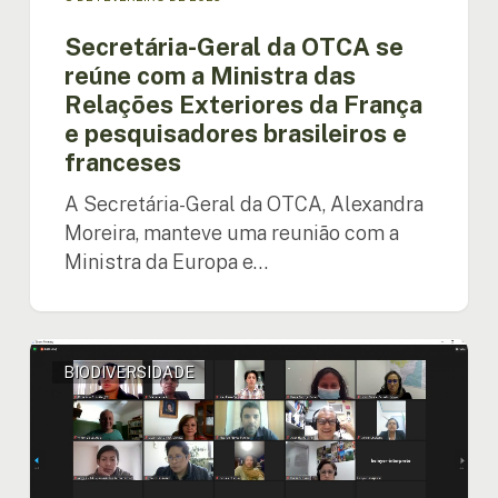
da
França
Secretária-Geral da OTCA se
e
reúne com a Ministra das
pesquisadores
Relações Exteriores da França
brasileiros
e
e pesquisadores brasileiros e
franceses
franceses
A Secretária-Geral da OTCA, Alexandra
Moreira, manteve uma reunião com a
Ministra da Europa e…
OTCA
BIODIVERSIDADE
lança
projeto
para
criar
a
Plataforma