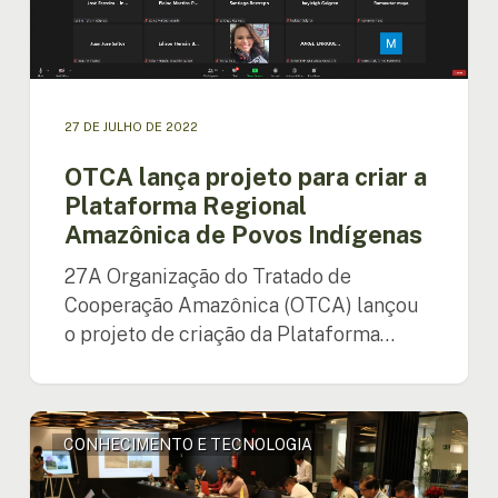
Regional
Amazônica
de
Povos
Indígenas
27 DE JULHO DE 2022
OTCA lança projeto para criar a
Plataforma Regional
Amazônica de Povos Indígenas
27A Organização do Tratado de
Cooperação Amazônica (OTCA) lançou
o projeto de criação da Plataforma…
Intercâmbio
CONHECIMENTO E TECNOLOGIA
de
informações
para