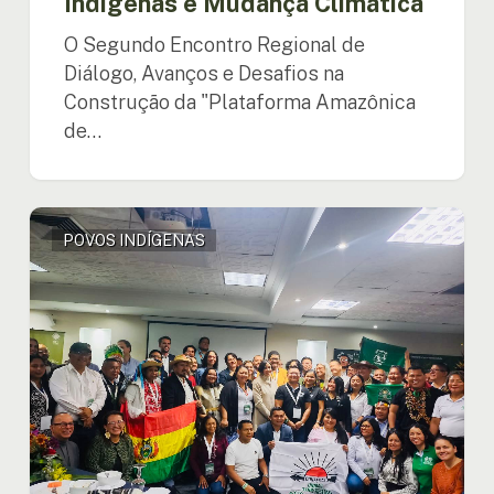
Indígenas e Mudança Climática
O Segundo Encontro Regional de
Diálogo, Avanços e Desafios na
Construção da "Plataforma Amazônica
de…
O
POVOS INDÍGENAS
Encontro
Internacional
dos
Povos
Indígenas
da
Bacia
Amazônica
termina
em
Bogotá