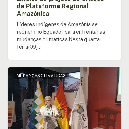
da Plataforma Regional
Amazônica
Amazônica
Líderes indígenas da Amazônia se
reúnem no Equador para enfrentar as
mudanças climáticas Nesta quarta-
feira(09)…
Apresentação
MUDANÇAS CLIMÁTICAS
de
uma
plataforma
digital
para
promover
a
resiliência
indígena