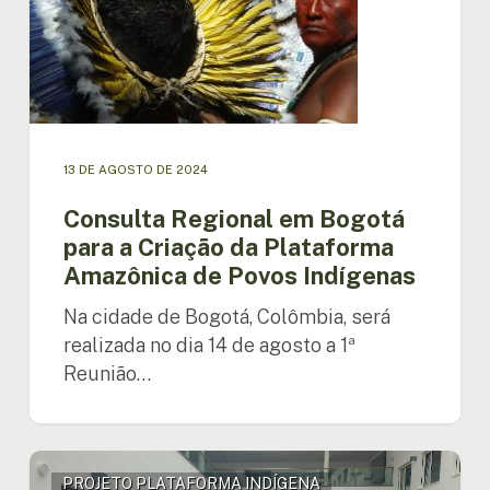
para
a
Criação
da
Plataforma
Amazônica
de
13 DE AGOSTO DE 2024
Povos
Indígenas
Consulta Regional em Bogotá
para a Criação da Plataforma
Amazônica de Povos Indígenas
Na cidade de Bogotá, Colômbia, será
realizada no dia 14 de agosto a 1ª
Reunião…
Freddy
PROJETO PLATAFORMA INDÍGENA
Mamani