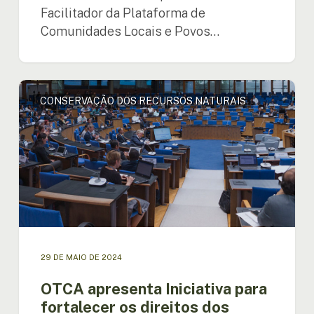
Facilitador da Plataforma de
Comunidades Locais e Povos…
OTCA
CONSERVAÇÃO DOS RECURSOS NATURAIS
apresenta
Iniciativa
para
fortalecer
os
direitos
dos
povos
indígenas
na
11ª
29 DE MAIO DE 2024
Sessão
OTCA apresenta Iniciativa para
da
Plataforma
fortalecer os direitos dos