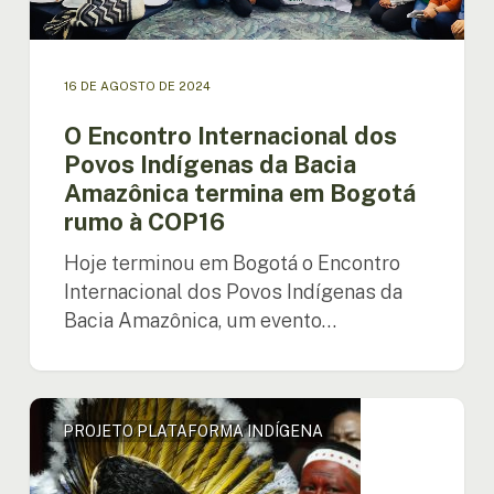
rumo
à
COP16
16 DE AGOSTO DE 2024
O Encontro Internacional dos
Povos Indígenas da Bacia
Amazônica termina em Bogotá
rumo à COP16
Hoje terminou em Bogotá o Encontro
Internacional dos Povos Indígenas da
Bacia Amazônica, um evento…
Consulta
PROJETO PLATAFORMA INDÍGENA
Regional
em
Bogotá