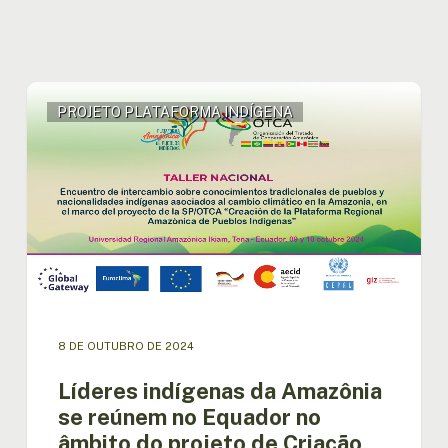
Líderes
PROJETO PLATAFORMA INDÍGENA
indígenas
da
Amazônia
se
reúnem
no
Equador
no
âmbito
do
projeto
8 DE OUTUBRO DE 2024
de
Criação
Líderes indígenas da Amazônia
da
se reúnem no Equador no
Plataforma
âmbito do projeto de Criação
Regional