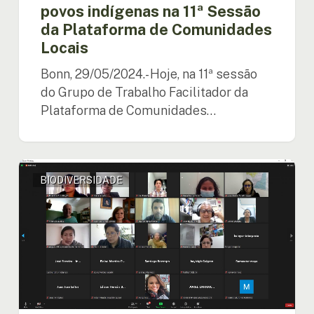
de
povos indígenas na 11ª Sessão
Comunidades
da Plataforma de Comunidades
Locais
Locais
Bonn, 29/05/2024.- Hoje, na 11ª sessão
do Grupo de Trabalho Facilitador da
Plataforma de Comunidades…
OTCA
BIODIVERSIDADE
lança
projeto
para
criar
a
Plataforma
Regional
Amazônica
de