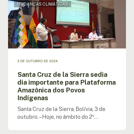
MUDANÇAS CLIMÁTICAS
Cruz
de
la
Sierra
sedia
dia
importante
para
Plataforma
3 DE OUTUBRO DE 2024
Amazônica
dos
Santa Cruz de la Sierra sedia
Povos
dia importante para Plataforma
Indígenas
Amazônica dos Povos
Indígenas
Santa Cruz de la Sierra, Bolívia, 3 de
outubro. – Hoje, no âmbito do 2º…