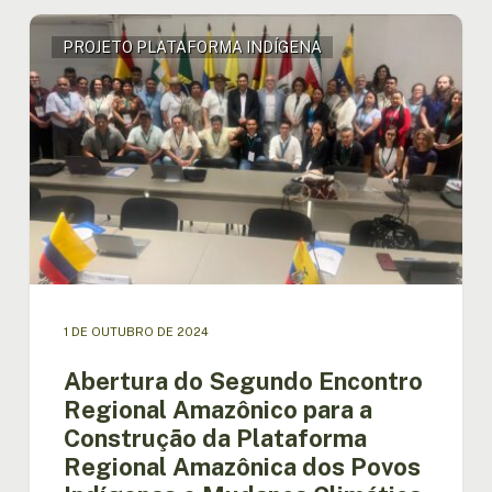
Abertura
PROJETO PLATAFORMA INDÍGENA
do
Segundo
Encontro
Regional
Amazônico
para
a
Construção
da
Plataforma
Regional
Amazônica
1 DE OUTUBRO DE 2024
dos
Povos
Abertura do Segundo Encontro
Indígenas
Regional Amazônico para a
e
Construção da Plataforma
Mudança
Climática
Regional Amazônica dos Povos