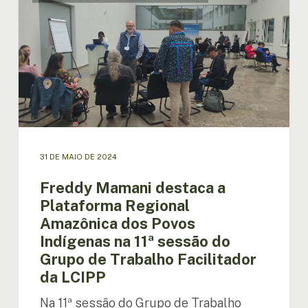
destaca
a
Plataforma
Regional
Amazônica
dos
Povos
Indígenas
na
11ª
31 DE MAIO DE 2024
sessão
do
Freddy Mamani destaca a
Grupo
Plataforma Regional
de
Amazônica dos Povos
Trabalho
Indígenas na 11ª sessão do
Facilitador
da
Grupo de Trabalho Facilitador
LCIPP
da LCIPP
Na 11ª sessão do Grupo de Trabalho