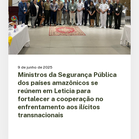
amazônicos
se
reúnem
em
Leticia
para
fortalecer
a
cooperação
9 de junho de 2025
no
Ministros da Segurança Pública
enfrentamento
dos países amazônicos se
aos
ilícitos
reúnem em Leticia para
transnacionais
fortalecer a cooperação no
enfrentamento aos ilícitos
transnacionais