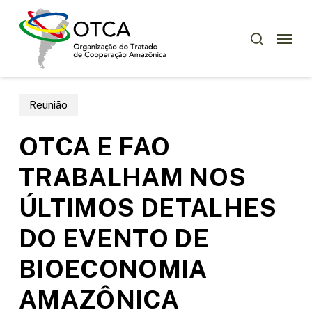
Skip
Menu
to
Menu
pesquisar
main
content
Reunião
OTCA E FAO
TRABALHAM NOS
ÚLTIMOS DETALHES
DO EVENTO DE
BIOECONOMIA
AMAZÔNICA