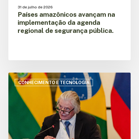
31 de julho de 2026
Países amazônicos avançam na
implementação da agenda
regional de segurança pública.
“Sem
ciência
CONHECIMENTO E TECNOLOGIA
não
há
estratégia,
sem
tecnologia
não
há
escala