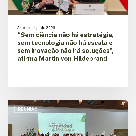
e
sem
inovação
não
24 de março de 2026
há
“Sem ciência não há estratégia,
soluções”,
sem tecnologia não há escala e
afirma
sem inovação não há soluções”,
Martin
afirma Martin von Hildebrand
von
Hildebrand
Ministros
da
REUNIÃO
Segurança
Pública
dos
países