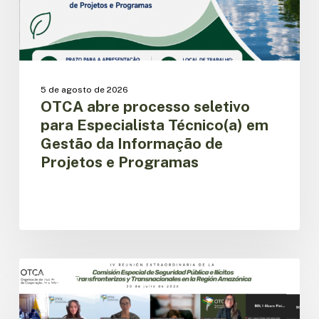
Gestão
da
Informação
de
Projetos
e
5 de agosto de 2026
Programas
OTCA abre processo seletivo
para Especialista Técnico(a) em
Gestão da Informação de
Projetos e Programas
Países
amazônicos
CESPIT
avançam
na