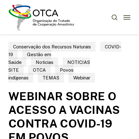
Skip
Menu
to
Menu
pesquisar
main
content
Conservação dos Recursos Naturais
COVID-
19
Gestão em
Saúde
Noticias
NOTICIAS
SITE
OTCA
Povos
indígenas
TEMAS
Webinar
WEBINAR SOBRE O
ACESSO A VACINAS
CONTRA COVID-19
EM POVOS