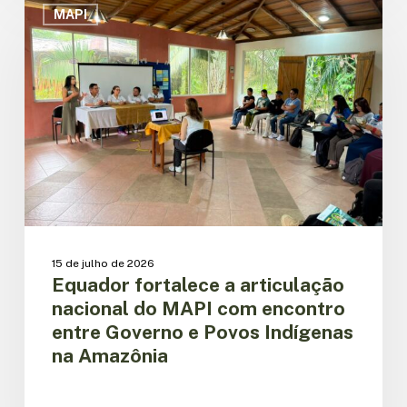
fortalece
MAPI
a
articulação
nacional
do
MAPI
com
encontro
entre
Governo
e
Povos
Indígenas
15 de julho de 2026
na
Equador fortalece a articulação
Amazônia
nacional do MAPI com encontro
entre Governo e Povos Indígenas
na Amazônia