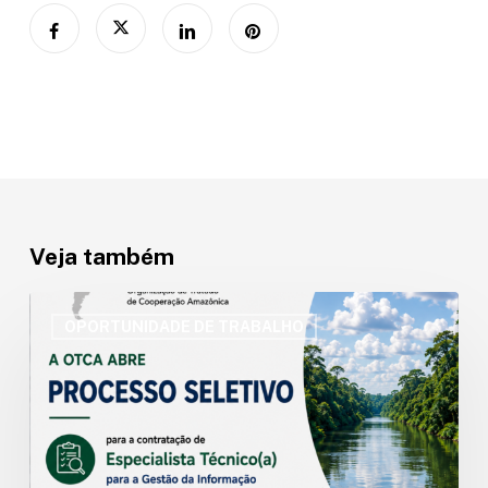
Veja também
OTCA
abre
OPORTUNIDADE DE TRABALHO
processo
seletivo
para
Especialista
Técnico(a)
em