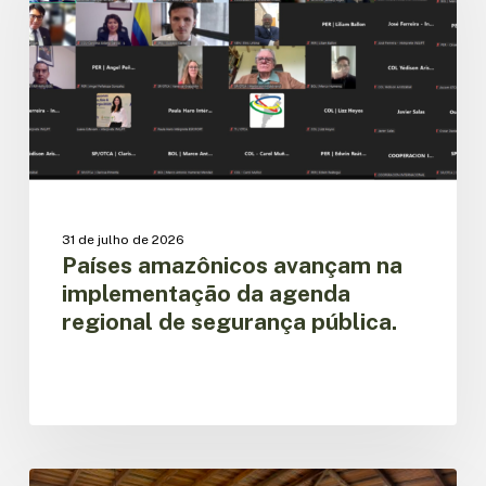
implementação
da
agenda
regional
de
segurança
pública.
31 de julho de 2026
Países amazônicos avançam na
implementação da agenda
regional de segurança pública.
Equador