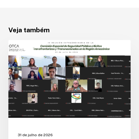
Veja também
Países
amazônicos
CESPIT
avançam
na
implementação
da
agenda
regional
de
segurança
pública.
31 de julho de 2026