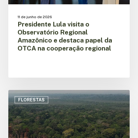
OTCA
na
cooperação
11 de junho de 2026
regional
Presidente Lula visita o
Observatório Regional
Amazônico e destaca papel da
OTCA na cooperação regional
Amazônia
registra
FLORESTAS
queda
de
68%
no
desmatamento