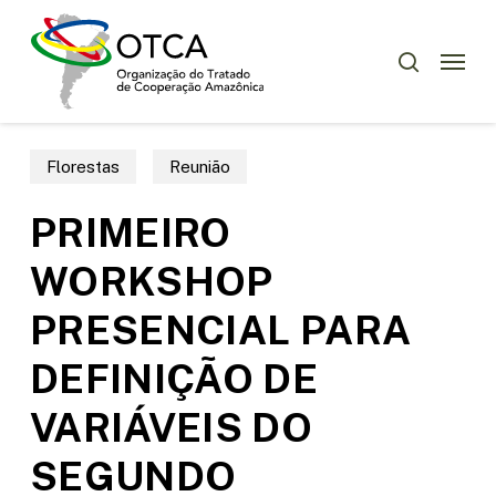
Skip
Menu
to
Menu
pesquisar
main
content
Florestas
Reunião
PRIMEIRO
WORKSHOP
PRESENCIAL PARA
DEFINIÇÃO DE
VARIÁVEIS DO
SEGUNDO