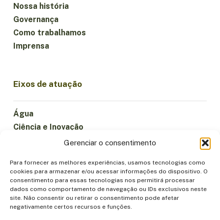
Nossa história
Governança
Como trabalhamos
Imprensa
Eixos de atuação
Água
Ciência e Inovação
Clima
Gerenciar o consentimento
Economia Sustentável
Para fornecer as melhores experiências, usamos tecnologias como
Florestas e Biodiversidade
cookies para armazenar e/ou acessar informações do dispositivo. O
Institucionalidade
consentimento para essas tecnologias nos permitirá processar
dados como comportamento de navegação ou IDs exclusivos neste
Participação
site. Não consentir ou retirar o consentimento pode afetar
Povos Indígenas
negativamente certos recursos e funções.
Saúde e Alimentação