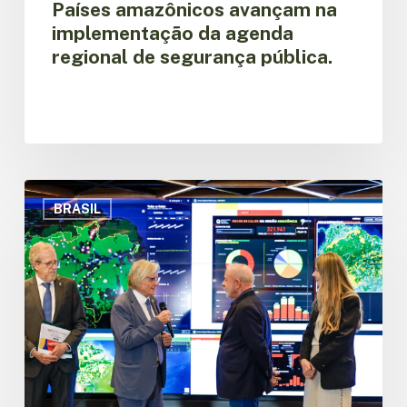
Países amazônicos avançam na
implementação da agenda
regional de segurança pública.
Presidente
Lula
BRASIL
visita
o
Observatório
Regional
Amazônico
e
destaca
papel
da