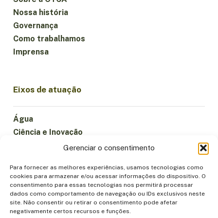
Nossa história
Governança
Como trabalhamos
Imprensa
Eixos de atuação
Água
Ciência e Inovação
Clima
Gerenciar o consentimento
Economia Sustentável
Para fornecer as melhores experiências, usamos tecnologias como
Florestas e Biodiversidade
cookies para armazenar e/ou acessar informações do dispositivo. O
Institucionalidade
consentimento para essas tecnologias nos permitirá processar
dados como comportamento de navegação ou IDs exclusivos neste
Participação
site. Não consentir ou retirar o consentimento pode afetar
Povos Indígenas
negativamente certos recursos e funções.