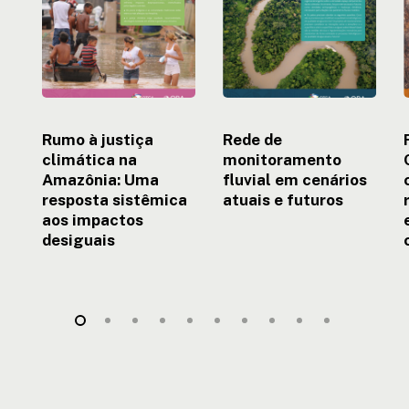
Amazônia:
cenários
Uma
atuais
r
resposta
e
sistêmica
futuros
aos
impactos
c
desiguais
c
Rumo à justiça
Rede de
climática na
monitoramento
Amazônia: Uma
fluvial em cenários
resposta sistêmica
atuais e futuros
aos impactos
desiguais