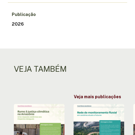
Publicação
2026
VEJA TAMBÉM
Veja mais publicações
Rumo
Rede
à
de
justiça
monitoramento
climática
fluvial
na
em