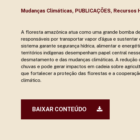
Mudanças Climáticas
,
PUBLICAÇÕES
,
Recursos H
A floresta amazônica atua como uma grande bomba de
responsáveis por transportar vapor d’água e sustentar
sistema garante segurança hídrica, alimentar e energé
Pressione Enter para pesquisar ou ESC para fechar
territórios indígenas desempenham papel central nes
desmatamento e das mudanças climáticas. A redução 
chuvas e pode gerar impactos em cadeia sobre agricult
que fortalecer a proteção das florestas e a cooperação
climático.
BAIXAR CONTEÚDO