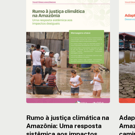
Rumo
Adapta
à
Climáti
justiça
na
climática
Amazôn
na
Desenv
Amazônia:
caminh
Uma
para
resposta
estraté
sistêmica
eficaze
aos
impactos
desiguais
Rumo à justiça climática na
Adap
Amazônia: Uma resposta
Amaz
sistêmica aos impactos
cami