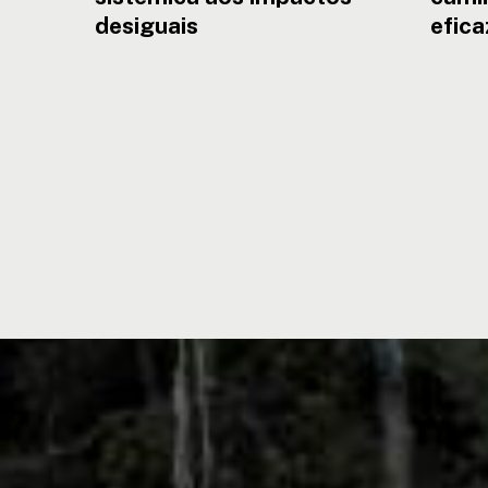
desiguais
efica