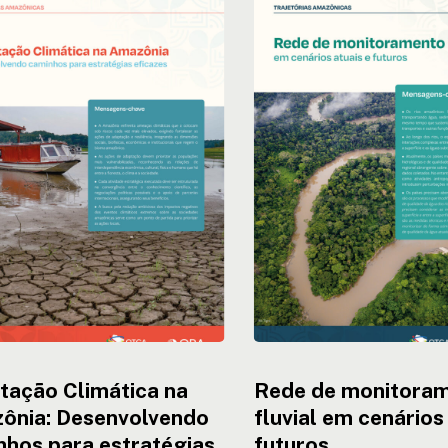
ção
Rede
ca
de
monitoramento
ia:
fluvial
olvendo
em
os
cenários
atuais
gias
e
s
futuros
tação Climática na
Rede de monitora
ônia: Desenvolvendo
fluvial em cenários
nhos para estratégias
futuros