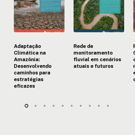
caminhos
cenários
para
atuais
r
estratégias
e
eficazes
futuros
c
c
Adaptação
Rede de
Climática na
monitoramento
Amazônia:
fluvial em cenários
Desenvolvendo
atuais e futuros
caminhos para
estratégias
eficazes