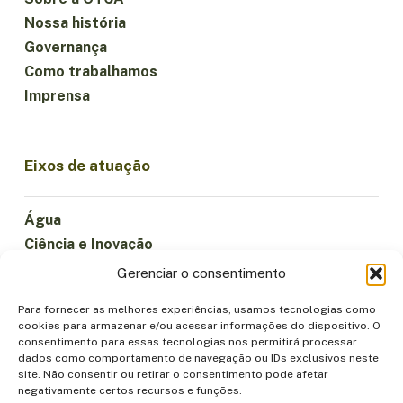
Nossa história
Governança
Como trabalhamos
Imprensa
Eixos de atuação
Água
Ciência e Inovação
Clima
Gerenciar o consentimento
Economia Sustentável
Para fornecer as melhores experiências, usamos tecnologias como
Florestas e Biodiversidade
cookies para armazenar e/ou acessar informações do dispositivo. O
Institucionalidade
consentimento para essas tecnologias nos permitirá processar
dados como comportamento de navegação ou IDs exclusivos neste
Participação
site. Não consentir ou retirar o consentimento pode afetar
Povos Indígenas
negativamente certos recursos e funções.