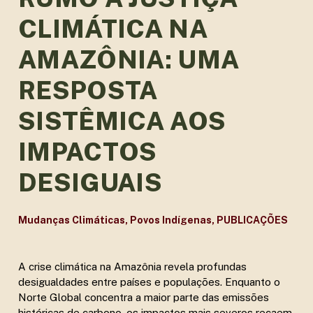
CLIMÁTICA NA
AMAZÔNIA: UMA
RESPOSTA
SISTÊMICA AOS
IMPACTOS
DESIGUAIS
Mudanças Climáticas
,
Povos Indígenas
,
PUBLICAÇÕES
A crise climática na Amazônia revela profundas
desigualdades entre países e populações. Enquanto o
Norte Global concentra a maior parte das emissões
históricas de carbono, os impactos mais severos recaem