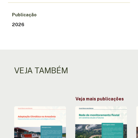
Publicação
2026
VEJA TAMBÉM
Veja mais publicações
Adaptação
Rede
Climática
de
na
monitoramento
Amazônia:
fluvial
Desenvolvendo
em