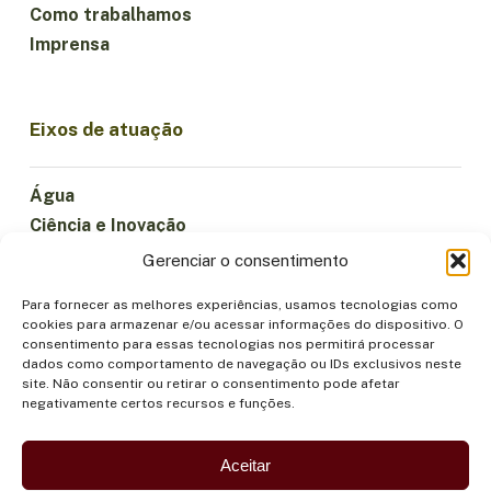
Como trabalhamos
Imprensa
Eixos de atuação
Água
Ciência e Inovação
Clima
Gerenciar o consentimento
Economia Sustentável
Para fornecer as melhores experiências, usamos tecnologias como
Florestas e Biodiversidade
cookies para armazenar e/ou acessar informações do dispositivo. O
Institucionalidade
consentimento para essas tecnologias nos permitirá processar
dados como comportamento de navegação ou IDs exclusivos neste
Participação
site. Não consentir ou retirar o consentimento pode afetar
Povos Indígenas
negativamente certos recursos e funções.
Saúde e Alimentação
Segurança
Aceitar