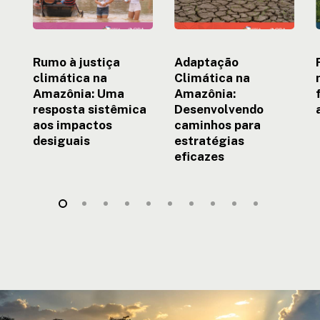
sistêmica
eficazes
aos
impactos
desiguais
Rumo à justiça
Adaptação
climática na
Climática na
Amazônia: Uma
Amazônia:
resposta sistêmica
Desenvolvendo
aos impactos
caminhos para
desiguais
estratégias
eficazes