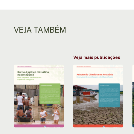
VEJA TAMBÉM
Veja mais publicações
Rumo
Adaptação
à
Climática
justiça
na
climática
Amazônia:
f
na
Desenvolvendo
Amazônia:
caminhos
Uma
para
a
resposta
estratégias
sistêmica
eficazes
aos
impactos