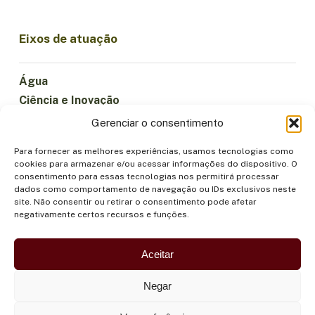
Eixos de atuação
Água
Ciência e Inovação
Clima
Gerenciar o consentimento
Economia Sustentável
Para fornecer as melhores experiências, usamos tecnologias como
Florestas e Biodiversidade
cookies para armazenar e/ou acessar informações do dispositivo. O
Institucionalidade
consentimento para essas tecnologias nos permitirá processar
dados como comportamento de navegação ou IDs exclusivos neste
Participação
site. Não consentir ou retirar o consentimento pode afetar
Povos Indígenas
negativamente certos recursos e funções.
Saúde e Alimentação
Segurança
Aceitar
Negar