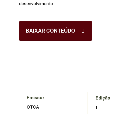
desenvolvimento
BAIXAR CONTEÚDO
Pressione Enter para pesquisar ou ESC para fechar
Emissor
Edição
OTCA
1