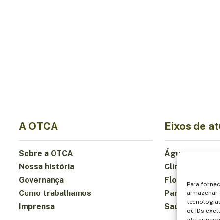
A OTCA
Eixos de a
Sobre a OTCA
Água
Nossa história
Clima
Governança
Florestas e B
Para forne
Como trabalhamos
Participação
armazenar 
tecnologia
Imprensa
Saúde e Alim
ou IDs excl
afetar nega