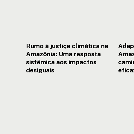
desiguais
Rumo à justiça climática na
Adap
Amazônia: Uma resposta
Amaz
sistêmica aos impactos
cami
desiguais
efica