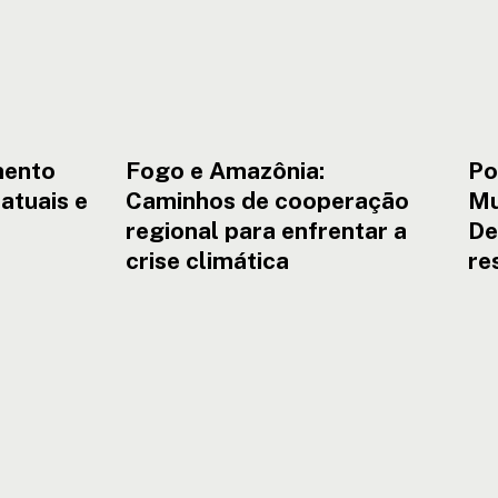
climática
mento
Fogo e Amazônia:
Po
 atuais e
Caminhos de cooperação
Mu
regional para enfrentar a
De
crise climática
re