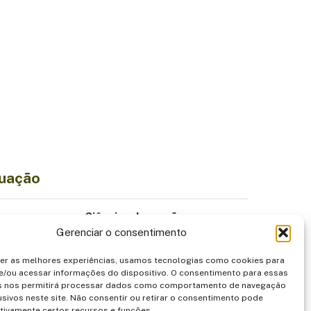
tuação
Ciência e Inovação
Gerenciar o consentimento
Economia Sustentável
iodiversidade
Institucionalidade
cer as melhores experiências, usamos tecnologias como cookies para
Povos Indígenas
e/ou acessar informações do dispositivo. O consentimento para essas
s nos permitirá processar dados como comportamento de navegação
entação
Segurança
usivos neste site. Não consentir ou retirar o consentimento pode
tivamente certos recursos e funções.