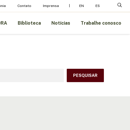
Menu
pesq
nia
Contato
Imprensa
EN
ES
ORA
Biblioteca
Notícias
Trabalhe conosco
squisar