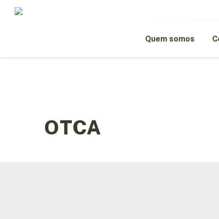
Skip
to
main
content
Quem somos
C
OTCA