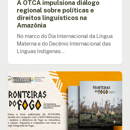
A OTCA impulsiona diálogo
regional sobre políticas e
direitos linguísticos na
Amazônia
No marco do Dia Internacional da Língua
Materna e do Decênio Internacional das
Línguas Indígenas…
OTCA
OTCA
lançará
novo
livro
com
panorama
abrangente
sobre
o