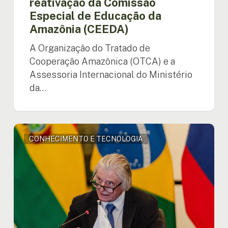
reativação da Comissão
Especial de Educação da
Amazônia (CEEDA)
A Organização do Tratado de
Cooperação Amazônica (OTCA) e a
Assessoria Internacional do Ministério
da…
“Sem
CONHECIMENTO E TECNOLOGIA
ciência
não
há
estratégia,
sem
tecnologia
não
há