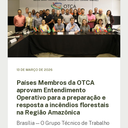
OTCA
aprovam
Entendimento
Operativo
para
a
preparação
e
resposta
a
incêndios
13 DE MARÇO DE 2026
florestais
na
Países Membros da OTCA
Região
aprovam Entendimento
Amazônica
Operativo para a preparação e
resposta a incêndios florestais
na Região Amazônica
Brasília — O Grupo Técnico de Trabalho