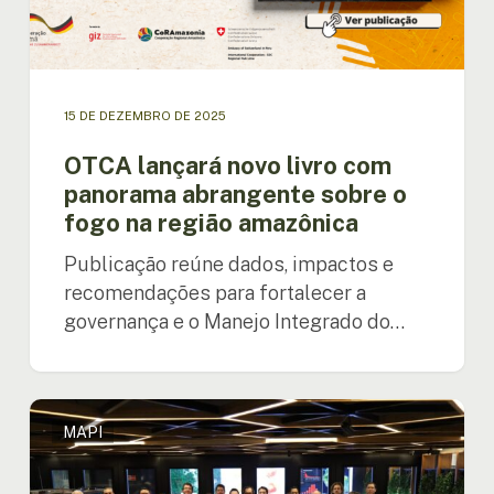
fogo
na
região
amazônica
15 DE DEZEMBRO DE 2025
OTCA lançará novo livro com
panorama abrangente sobre o
fogo na região amazônica
Publicação reúne dados, impactos e
recomendações para fortalecer a
governança e o Manejo Integrado do…
OTCA
MAPI
instala
o
Mecanismo