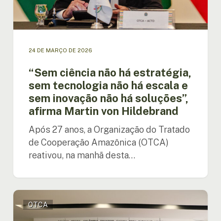
escala
e
sem
inovação
não
24 DE MARÇO DE 2026
há
soluções”,
“Sem ciência não há estratégia,
afirma
sem tecnologia não há escala e
Martin
sem inovação não há soluções”,
von
afirma Martin von Hildebrand
Hildebrand
Após 27 anos, a Organização do Tratado
de Cooperação Amazônica (OTCA)
reativou, na manhã desta…
Países
OTCA
Membros
da