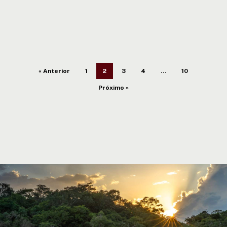
« Anterior
1
2
3
4
…
10
Próximo »