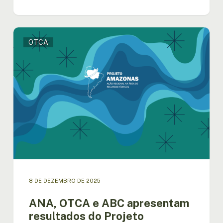
ANA,
OTCA
OTCA
e
ABC
apresentam
resultados
do
Projeto
Amazonas
em
evento
de
encerramento
no
8 DE DEZEMBRO DE 2025
dia
10
ANA, OTCA e ABC apresentam
de
resultados do Projeto
dezembro