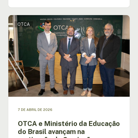
OTCA
OTCA
e
Ministério
da
Educação
do
Brasil
avançam
na
reativação
da
Comissão
Especial
de
7 DE ABRIL DE 2026
Educação
da
OTCA e Ministério da Educação
Amazônia
do Brasil avançam na
(CEEDA)