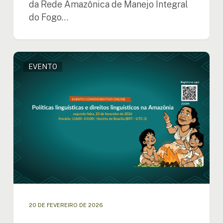
da Rede Amazônica de Manejo Integral
do Fogo…
A
EVENTO
OTCA
impulsiona
diálogo
regional
sobre
políticas
e
direitos
linguísticos
na
Amazônia
20 DE FEVEREIRO DE 2026