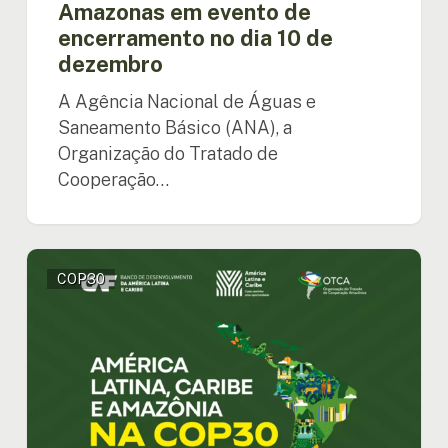
Amazonas em evento de
encerramento no dia 10 de
dezembro
A Agência Nacional de Águas e
Saneamento Básico (ANA), a
Organização do Tratado de
Cooperação…
OTCA
COP30
e
CAF
unem
esforços
na
COP30