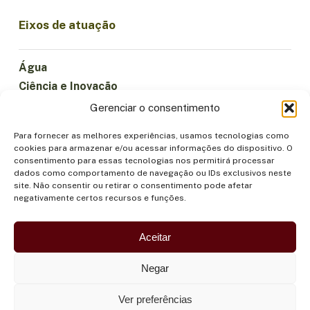
Eixos de atuação
Água
Ciência e Inovação
Clima
Gerenciar o consentimento
Economia Sustentável
Para fornecer as melhores experiências, usamos tecnologias como
Florestas e Biodiversidade
cookies para armazenar e/ou acessar informações do dispositivo. O
Institucionalidade
consentimento para essas tecnologias nos permitirá processar
dados como comportamento de navegação ou IDs exclusivos neste
Participação
site. Não consentir ou retirar o consentimento pode afetar
Povos Indígenas
negativamente certos recursos e funções.
Saúde e Alimentação
Segurança
Aceitar
Negar
Ver preferências