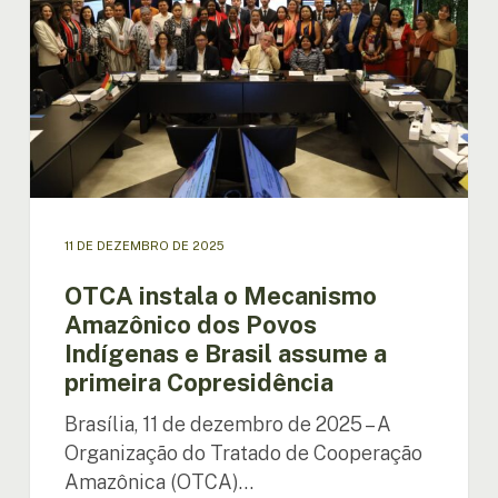
Amazônico
dos
Povos
Indígenas
e
Brasil
assume
a
primeira
Copresidência
11 DE DEZEMBRO DE 2025
OTCA instala o Mecanismo
Amazônico dos Povos
Indígenas e Brasil assume a
primeira Copresidência
Brasília, 11 de dezembro de 2025 – A
Organização do Tratado de Cooperação
Amazônica (OTCA)…