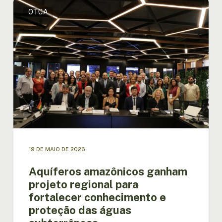
Aquíferos
OTCA
amazônicos
ganham
projeto
regional
para
fortalecer
conhecimento
e
proteção
das
águas
subterrâneas
19 DE MAIO DE 2026
Aquíferos amazônicos ganham
projeto regional para
fortalecer conhecimento e
proteção das águas