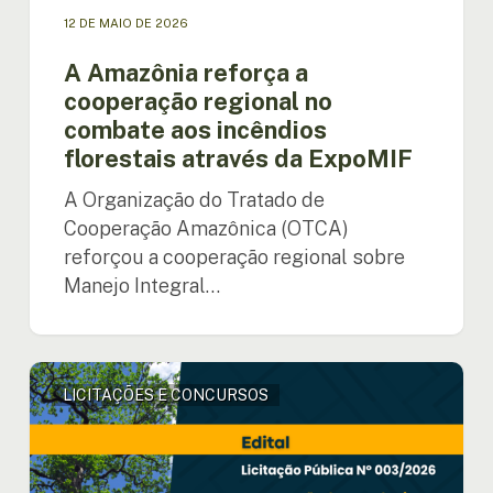
ExpoMIF
12 DE MAIO DE 2026
A Amazônia reforça a
cooperação regional no
combate aos incêndios
florestais através da ExpoMIF
A Organização do Tratado de
Cooperação Amazônica (OTCA)
reforçou a cooperação regional sobre
Manejo Integral…
Contratação
LICITAÇÕES E CONCURSOS
de
consultoria
especializada
para