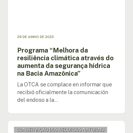
da
segurança
hídrica
na
Bacia
Amazônica”
29 DE JUNHO DE 2023
Programa “Melhora da
resiliência climática através do
aumenta da segurança hídrica
na Bacia Amazônica”
La OTCA se complace en informar que
recibió oficialmente la comunicación
del endoso a la…
Conselho
CONSERVAÇÃO DOS RECURSOS NATURAIS
do