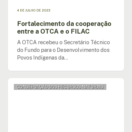
4 DE JULHO DE 2023
Fortalecimento da cooperação
entre a OTCA e o FILAC
A OTCA recebeu o Secretário Técnico
do Fundo para o Desenvolvimento dos
Povos Indígenas da…
Programa
CONSERVAÇÃO DOS RECURSOS NATURAIS
“Melhora
da
resiliência
climática
através
do
aumenta