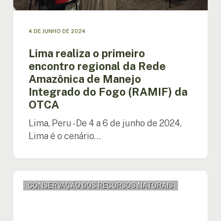
Fogo
(RAMIF)
da
4 DE JUNHO DE 2024
OTCA
Lima realiza o primeiro
encontro regional da Rede
Amazônica de Manejo
Integrado do Fogo (RAMIF) da
OTCA
Lima, Peru - De 4 a 6 de junho de 2024,
Lima é o cenário…
OTCA
CONSERVAÇÃO DOS RECURSOS NATURAIS
apresenta
Iniciativa
para
fortalecer