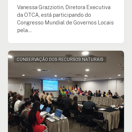
Vanessa Grazziotin, Diretora Executiva
da OTCA, está participando do
Congresso Mundial de Governos Locais
pela…
Lima
CONSERVAÇÃO DOS RECURSOS NATURAIS
realiza
o
primeiro
encontro
regional
da
Rede
Amazônica
de
Manejo
Integrado
do