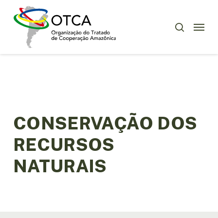
Skip
Menu
to
Menu
pesquisar
main
content
CONSERVAÇÃO DOS
RECURSOS
NATURAIS