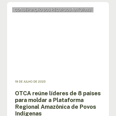
OTCA
CONSERVAÇÃO DOS RECURSOS NATURAIS
reúne
líderes
de
8
países
para
moldar
a
Plataforma
Regional
Amazônica
de
Povos
19 DE JULHO DE 2023
Indígenas
OTCA reúne líderes de 8 países
para moldar a Plataforma
Regional Amazônica de Povos
Indígenas