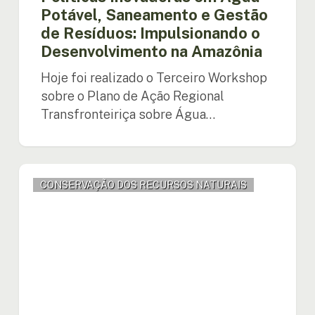
Amazônia
Potável, Saneamento e Gestão
de Resíduos: Impulsionando o
Desenvolvimento na Amazônia
Hoje foi realizado o Terceiro Workshop
sobre o Plano de Ação Regional
Transfronteiriça sobre Água…
UNPFII:
CONSERVAÇÃO DOS RECURSOS NATURAIS
Coordenador
dos
Assuntos
Indígenas
destaca
a
importância
dos
povos