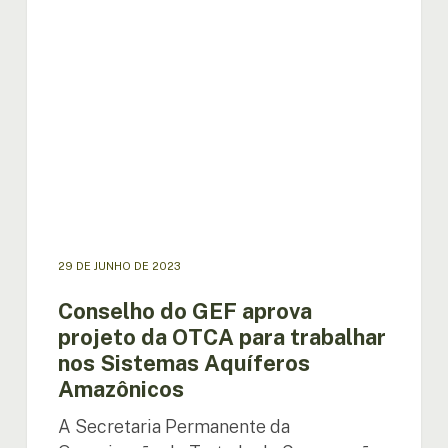
GEF
aprova
projeto
da
OTCA
para
trabalhar
nos
Sistemas
Aquíferos
Amazônicos
29 DE JUNHO DE 2023
Conselho do GEF aprova
projeto da OTCA para trabalhar
nos Sistemas Aquíferos
Amazônicos
A Secretaria Permanente da