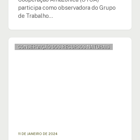
participa como observadora do Grupo
de Trabalho…
Países
CONSERVAÇÃO DOS RECURSOS NATURAIS
Membros
da
OTCA
analisarão
propostas
de
protocolos
para
o
monitoramento
das
águas
superficiais
11 DE JANEIRO DE 2024
na