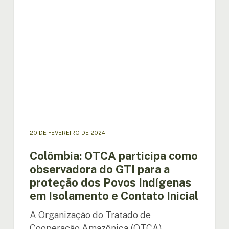
participa
como
observadora
do
GTI
para
a
proteção
dos
Povos
Indígenas
em
20 DE FEVEREIRO DE 2024
Isolamento
e
Colômbia: OTCA participa como
Contato
observadora do GTI para a
Inicial
proteção dos Povos Indígenas
em Isolamento e Contato Inicial
A Organização do Tratado de
Cooperação Amazônica (OTCA)