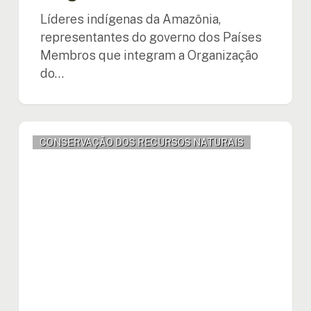
Líderes indígenas da Amazônia,
representantes do governo dos Países
Membros que integram a Organização
do…
Fortalecimento
CONSERVAÇÃO DOS RECURSOS NATURAIS
da
cooperação
entre
a
OTCA
e
o
FILAC