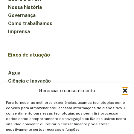
Nossa história
Governança
Como trabalhamos
Imprensa
Eixos de atuação
Água
Ciência e Inovação
Clima
Gerenciar o consentimento
Economia Sustentável
Para fornecer as melhores experiências, usamos tecnologias como
Florestas e Biodiversidade
cookies para armazenar e/ou acessar informações do dispositivo. O
Institucionalidade
consentimento para essas tecnologias nos permitirá processar
dados como comportamento de navegação ou IDs exclusivos neste
Participação
site. Não consentir ou retirar o consentimento pode afetar
Povos Indígenas
negativamente certos recursos e funções.