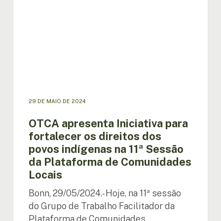
os
direitos
dos
povos
indígenas
na
11ª
Sessão
da
29 DE MAIO DE 2024
Plataforma
de
OTCA apresenta Iniciativa para
Comunidades
fortalecer os direitos dos
Locais
povos indígenas na 11ª Sessão
da Plataforma de Comunidades
Locais
Bonn, 29/05/2024.- Hoje, na 11ª sessão
do Grupo de Trabalho Facilitador da
Plataforma de Comunidades…