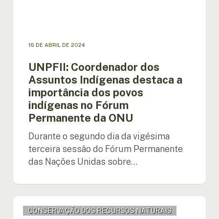
indígenas
no
Fórum
Permanente
16 DE ABRIL DE 2024
da
ONU
UNPFII: Coordenador dos
Assuntos Indígenas destaca a
importância dos povos
indígenas no Fórum
Permanente da ONU
Durante o segundo dia da vigésima
terceira sessão do Fórum Permanente
das Nações Unidas sobre…
Colômbia:
CONSERVAÇÃO DOS RECURSOS NATURAIS
OTCA