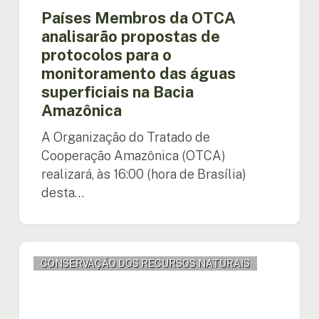
Bacia
Países Membros da OTCA
Amazônica
analisarão propostas de
protocolos para o
monitoramento das águas
superficiais na Bacia
Amazônica
A Organização do Tratado de
Cooperação Amazônica (OTCA)
realizará, às 16:00 (hora de Brasília)
desta…
OTCA
CONSERVAÇÃO DOS RECURSOS NATURAIS
discute
sobre
povos
Indígenas