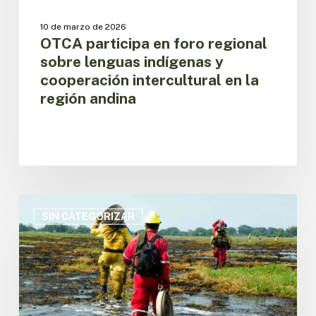
la
región
10 de marzo de 2026
andina
OTCA participa en foro regional
sobre lenguas indígenas y
cooperación intercultural en la
región andina
La
OTCA
SIN CATEGORIZAR
lanza
en
evento
virtual
la
plataforma