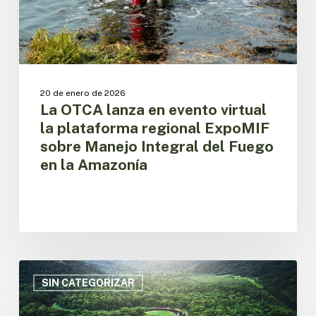
regional
ExpoMIF
sobre
Manejo
Integral
del
20 de enero de 2026
Fuego
La OTCA lanza en evento virtual
en
la plataforma regional ExpoMIF
la
sobre Manejo Integral del Fuego
Amazonía
en la Amazonía
Sistematización
de
SIN CATEGORIZAR
los
Diálogos