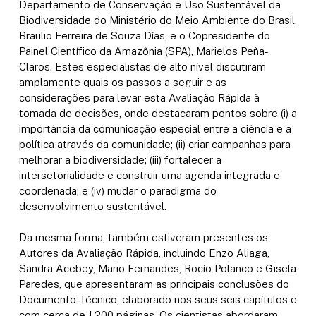
Departamento de Conservação e Uso Sustentável da
Biodiversidade do Ministério do Meio Ambiente do Brasil,
Braulio Ferreira de Souza Días, e o Copresidente do
Painel Científico da Amazônia (SPA), Marielos Peña-
Claros.
Estes especialistas de alto nível discutiram
amplamente quais os passos a seguir e as
considerações para levar esta Avaliação Rápida à
tomada de decisões, onde destacaram pontos sobre (i) a
importância da comunicação especial entre a ciência e a
política através da comunidade;
(ii) criar campanhas para
melhorar a biodiversidade;
(iii) fortalecer a
intersetorialidade e construir uma agenda integrada e
coordenada;
e (iv) mudar o paradigma do
desenvolvimento sustentável.
Da mesma forma, também estiveram presentes os
Autores da Avaliação Rápida, incluindo Enzo Aliaga,
Sandra Acebey, Mario Fernandes, Rocío Polanco e Gisela
Paredes, que apresentaram as principais conclusões do
Documento Técnico, elaborado nos seus seis capítulos e
com cerca de 1.200 páginas.
Os cientistas abordaram