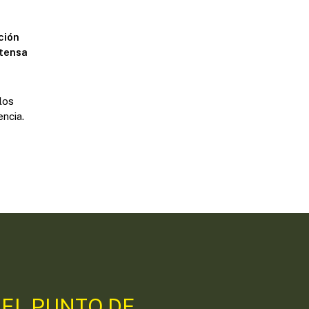
ción
xtensa
los
encia.
 EL PUNTO DE