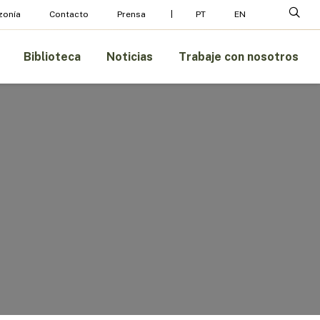
Menu
busc
zonía
Contacto
Prensa
PT
EN
Biblioteca
Noticias
Trabaje con nosotros