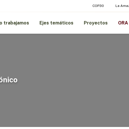
COP30
La Ama
 trabajamos
Ejes temáticos
Proyectos
ORA
ónico