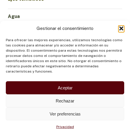
Agua
Ciencia e Innovación
Gestionar el consentimiento
Clima
Economía Sostenible
Para ofrecer las mejores experiencias, utilizamos tecnologías como
las cookies para almacenar y/o acceder a información en su
Bosques y Biodiversidad
dispositivo. El consentimiento para estas tecnologías nos permitirá
Institucionalidad
procesar datos como el comportamiento de navegación o
identificadores únicos en este sitio. No otorgar el consentimiento o
Participación
retirarlo puede afectar negativamente a determinadas
Pueblos Indígenas
características y funciones.
Salud y Alimentación
Seguridad
Aceptar
Rechazar
Ver preferencias
Privacidad
©OTCA |
POLÍTICA DE PRIVACIDAD