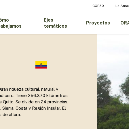
COP30
La Ama
ómo
Ejes
Proyectos
OR
rabajamos
temáticos
ran riqueza cultural, natural y
itud cero. Tiene 256.370 kilómetros
 Quito. Se divide en 24 provincias,
 Sierra, Costa y Región Insular. El
 de altura.