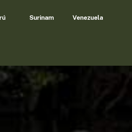
rú
Surinam
Venezuela