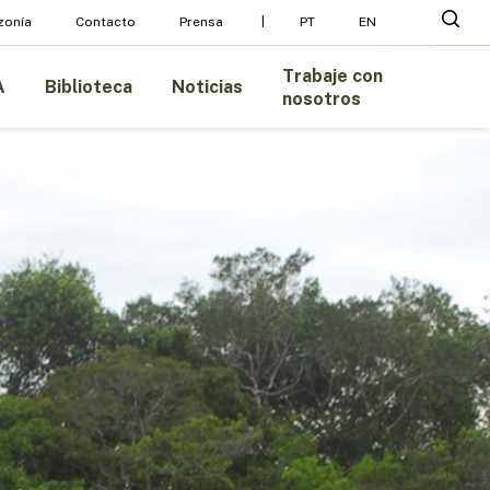
Menu
busc
zonía
Contacto
Prensa
PT
EN
Trabaje con
A
Biblioteca
Noticias
nosotros