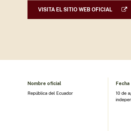
VISITA EL SITIO WEB OFICIAL
Presione enter para buscar o ESC para cerrar
Nombre oficial
Fecha 
República del Ecuador
10 de a
indepe