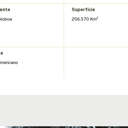
dente
Superfície
 Noboa
256.370 Km²
da
Americano