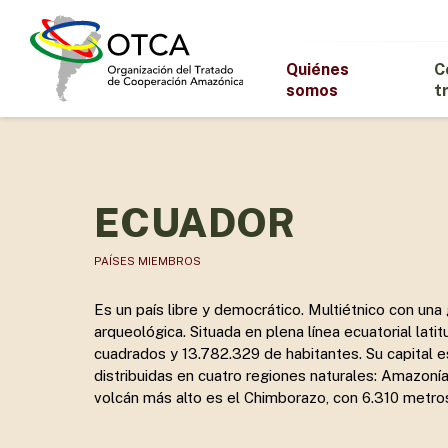
Skip
to
main
Quiénes
C
content
somos
t
ECUADOR
PAÍSES MIEMBROS
Es un país libre y democrático. Multiétnico con una g
arqueológica. Situada en plena línea ecuatorial lat
cuadrados y 13.782.329 de habitantes. Su capital es
distribuidas en cuatro regiones naturales: Amazonía,
volcán más alto es el Chimborazo, con 6.310 metros